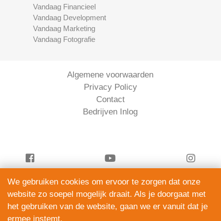
Vandaag Financieel
Vandaag Development
Vandaag Marketing
Vandaag Fotografie
Algemene voorwaarden
Privacy Policy
Contact
Bedrijven Inlog
We gebruiken cookies om ervoor te zorgen dat onze
Vandaag Financieel is onderdeel van
website zo soepel mogelijk draait. Als je doorgaat met
ServiceRight B.V. | KVK 90914872
het gebruiken van de website, gaan we er vanuit dat je
© 2012 – 2026
ermee instemt.