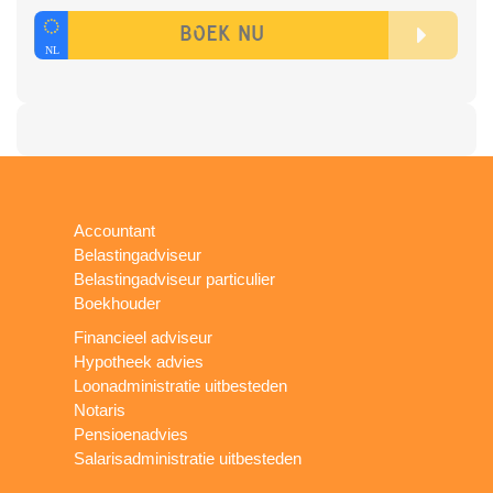
Accountant
Belastingadviseur
Belastingadviseur particulier
Boekhouder
Financieel adviseur
Hypotheek advies
Loonadministratie uitbesteden
Notaris
Pensioenadvies
Salarisadministratie uitbesteden