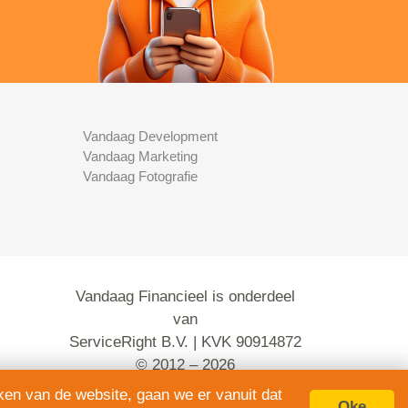
Vandaag Development
Vandaag Marketing
Vandaag Fotografie
Vandaag Financieel is onderdeel
van
ServiceRight B.V. | KVK 90914872
© 2012 – 2026
alle rechten voorbehouden.
ken van de website, gaan we er vanuit dat
Oke