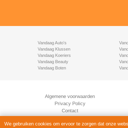
Vandaag Auto's
Vand
Vandaag Klussen
Vand
Vandaag Koeriers
Vand
Vandaag Beauty
Vand
Vandaag Boten
Vand
Algemene voorwaarden
Privacy Policy
Contact
Bedrijven Inlog
We gebruiken cookies om ervoor te zorgen dat onze websit