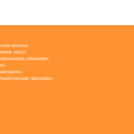
ncieel adviseur
theek advies
administratie uitbesteden
ris
ioenadvies
risadministratie uitbesteden