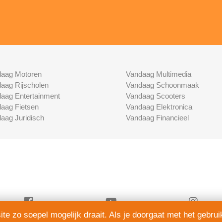
aag Motoren
Vandaag Multimedia
aag Rijscholen
Vandaag Schoonmaak
aag Entertainment
Vandaag Scooters
aag Fietsen
Vandaag Elektronica
aag Juridisch
Vandaag Financieel
e zo soepel mogelijk draait. Als je doorgaat met het gebrui