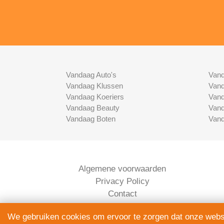
Vandaag Auto's
Vand
Vandaag Klussen
Vand
Vandaag Koeriers
Vand
Vandaag Beauty
Vand
Vandaag Boten
Vand
Algemene voorwaarden
Privacy Policy
Contact
Bedrijven Inlog
We gebruiken cookies om ervoor te zorgen dat onze websit