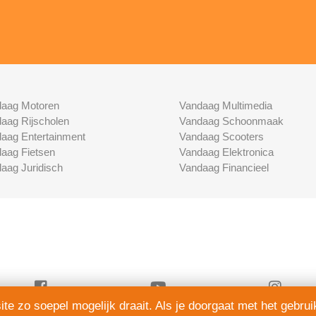
aag Motoren
Vandaag Multimedia
aag Rijscholen
Vandaag Schoonmaak
aag Entertainment
Vandaag Scooters
aag Fietsen
Vandaag Elektronica
aag Juridisch
Vandaag Financieel
e zo soepel mogelijk draait. Als je doorgaat met het gebrui