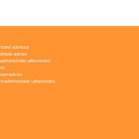
ncieel adviseur
theek advies
administratie uitbesteden
ris
ioenadvies
risadministratie uitbesteden