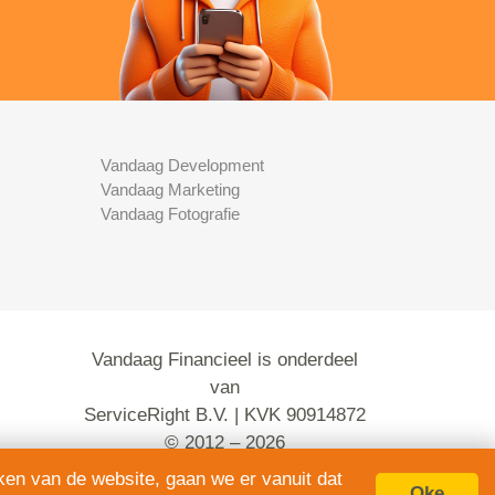
Vandaag Development
Vandaag Marketing
Vandaag Fotografie
Vandaag Financieel is onderdeel
van
ServiceRight B.V. | KVK 90914872
© 2012 – 2026
alle rechten voorbehouden.
ken van de website, gaan we er vanuit dat
Oke