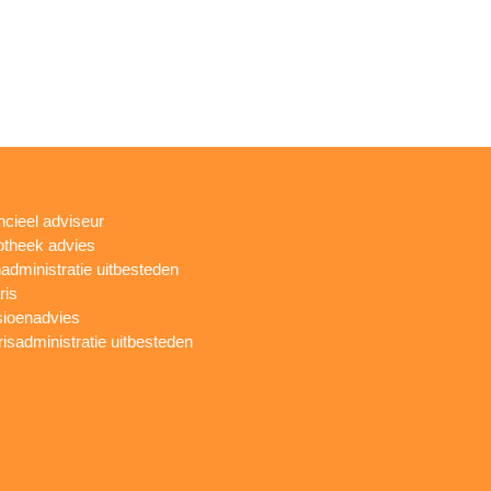
ncieel adviseur
theek advies
administratie uitbesteden
ris
ioenadvies
risadministratie uitbesteden