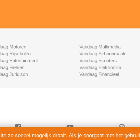
aag Motoren
Vandaag Multimedia
aag Rijscholen
Vandaag Schoonmaak
aag Entertainment
Vandaag Scooters
aag Fietsen
Vandaag Elektronica
aag Juridisch
Vandaag Financieel
e zo soepel mogelijk draait. Als je doorgaat met het gebrui