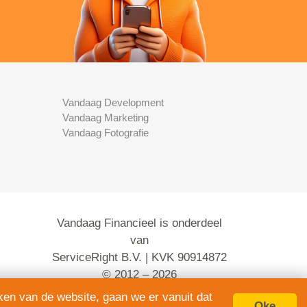
Vandaag Development
Vandaag Marketing
Vandaag Fotografie
Vandaag Financieel is onderdeel
van
ServiceRight B.V. | KVK 90914872
© 2012 – 2026
alle rechten voorbehouden.
ken van de website, gaan we er vanuit dat
Oke