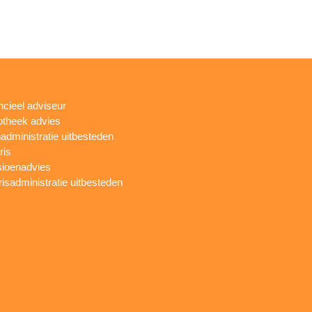
ncieel adviseur
theek advies
administratie uitbesteden
ris
ioenadvies
risadministratie uitbesteden