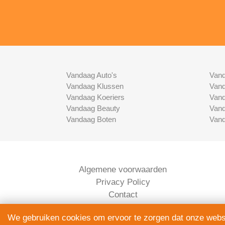
Vandaag Auto's
Vand
Vandaag Klussen
Vand
Vandaag Koeriers
Vand
Vandaag Beauty
Vand
Vandaag Boten
Vand
Algemene voorwaarden
Privacy Policy
Contact
Bedrijven Inlog
We gebruiken cookies om ervoor te zorgen dat onze websit