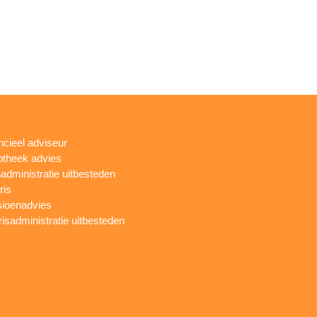
ncieel adviseur
theek advies
administratie uitbesteden
ris
ioenadvies
risadministratie uitbesteden