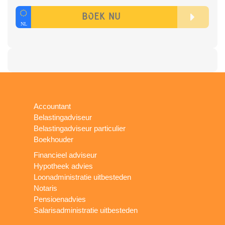
Accountant
Belastingadviseur
Belastingadviseur particulier
Boekhouder
Financieel adviseur
Hypotheek advies
Loonadministratie uitbesteden
Notaris
Pensioenadvies
Salarisadministratie uitbesteden