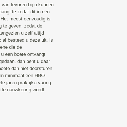
 van tevoren bij u kunnen
angifte zodat dit in één
 Het meest eenvoudig is
g te geven, zodat de
ngezien u zelf altijd
k al besteed u deze uit, is
gene die de
r u een boete ontvangt
 gedaan, dan bent u daar
boete dan niet doorsturen
ben minimaal een HBO-
e jaren praktijkervaring.
ifte nauwkeurig wordt