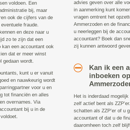
advies geven over alle vo
isen voldoen. Een
in aanmerking kunt komen 
administratie bij, maar
vragen omtrent het opzett
en ook de cijfers van de
Ammerzoden en de financi
 eventuele fraude.
u neerleggen bij de accou
rkennen en deze naar u
accountant? Boek dan sne
jd zo te zijn dat een
zij kunnen antwoord geve
o kan een accountant ook
zien dat er meer winst
l gedaan wordt.
Kan ik een 
untants, kunt u er vanuit
inboeken op
k goed en nauwkeurig wordt
Ammerzode
parringpartner voor u en
g tot financiën en alles
Het is inderdaad mogelijk
 en overnames. Via
zelf actief bent als ZZP’er
accountant bij u in de
schatten als ZZP’er of u 
voldoet.
accountant of dat u de fin
daaromheen toch zelf blijf