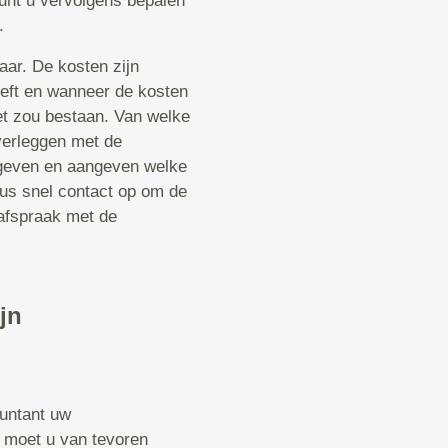
kunt u vervolgens bepalen
.
aar. De kosten zijn
reft en wanneer de kosten
iet zou bestaan. Van welke
verleggen met de
s geven en aangeven welke
dus snel contact op om de
afspraak met de
jn
ountant uw
t moet u van tevoren