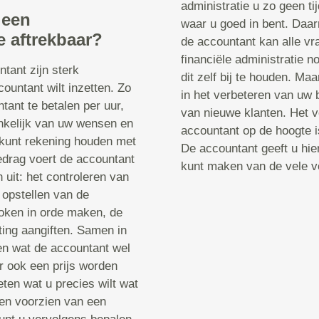
administratie u zo geen ti
 een
waar u goed in bent. Daarn
e aftrekbaar?
de accountant kan alle v
financiële administratie no
tant zijn sterk
dit zelf bij te houden. Maa
ountant wilt inzetten. Zo
in het verbeteren van uw 
tant te betalen per uur,
van nieuwe klanten. Het v
ankelijk van uw wensen en
accountant op de hoogte is
 kunt rekening houden met
De accountant geeft u hier
bedrag voert de accountant
kunt maken van de vele v
it: het controleren van
 opstellen van de
roken in orde maken, de
ting aangiften. Samen in
en wat de accountant wel
er ook een prijs worden
ten wat u precies wilt wat
nen voorzien van een