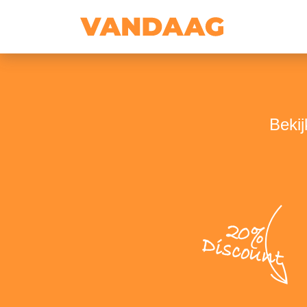
Beki
20%
Discount