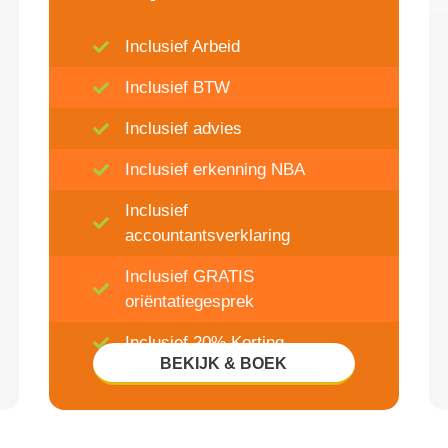
Inclusief Arbeid
Inclusief BTW
Inclusief advies
Inclusief erkenning NBA
Inclusief
accountantsverklaring
Inclusief GRATIS
oriëntatiegesprek
Inclusief 20% Korting
BEKIJK & BOEK