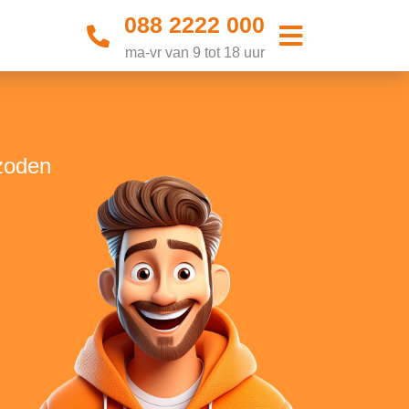
088 2222 000
ma-vr van 9 tot 18 uur
zoden