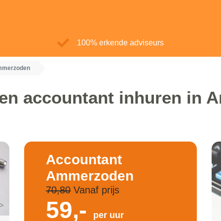
100% erkende adviseurs
mmerzoden
een accountant inhuren in
Accountant
Ammerzoden
70,80
Vanaf prijs
59,-
per uur