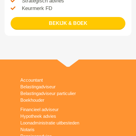
Strategisch advies
Keurmerk FD
BEKIJK & BOEK
Accountant
Belastingadviseur
Belastingadviseur particulier
Boekhouder
Financieel adviseur
Hypotheek advies
Loonadministratie uitbesteden
Notaris