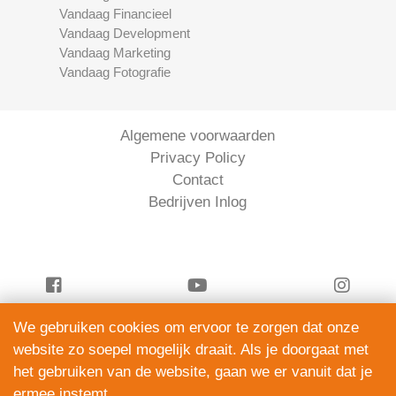
Vandaag Financieel
Vandaag Development
Vandaag Marketing
Vandaag Fotografie
Algemene voorwaarden
Privacy Policy
Contact
Bedrijven Inlog
We gebruiken cookies om ervoor te zorgen dat onze
Vandaag Financieel is onderdeel van
website zo soepel mogelijk draait. Als je doorgaat met
ServiceRight B.V. | KVK 90914872
het gebruiken van de website, gaan we er vanuit dat je
© 2012 – 2026
ermee instemt.