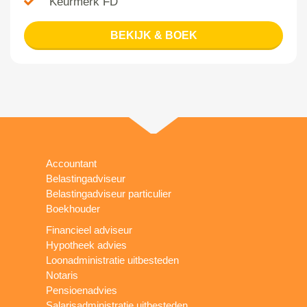
Keurmerk FD
BEKIJK & BOEK
Accountant
Belastingadviseur
Belastingadviseur particulier
Boekhouder
Financieel adviseur
Hypotheek advies
Loonadministratie uitbesteden
Notaris
Pensioenadvies
Salarisadministratie uitbesteden