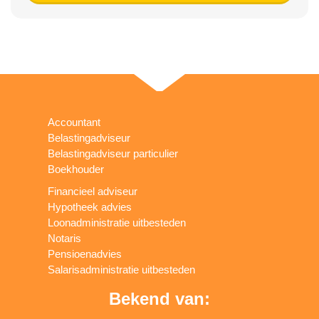
Accountant
Belastingadviseur
Belastingadviseur particulier
Boekhouder
Financieel adviseur
Hypotheek advies
Loonadministratie uitbesteden
Notaris
Pensioenadvies
Salarisadministratie uitbesteden
Bekend van: