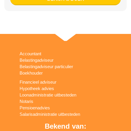
Accountant
Belastingadviseur
Belastingadviseur particulier
Boekhouder
Financieel adviseur
Hypotheek advies
Loonadministratie uitbesteden
Notaris
Pensioenadvies
Salarisadministratie uitbesteden
Bekend van: