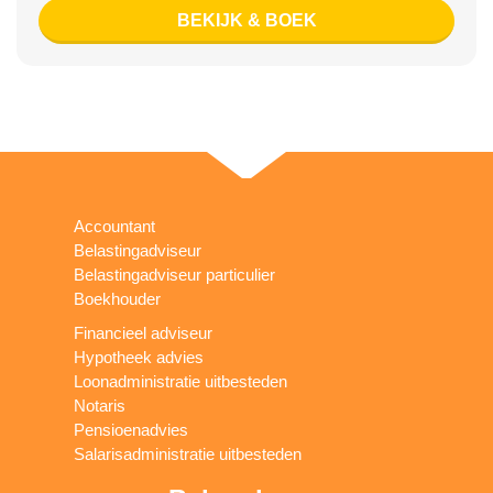
BEKIJK & BOEK
Accountant
Belastingadviseur
Belastingadviseur particulier
Boekhouder
Financieel adviseur
Hypotheek advies
Loonadministratie uitbesteden
Notaris
Pensioenadvies
Salarisadministratie uitbesteden