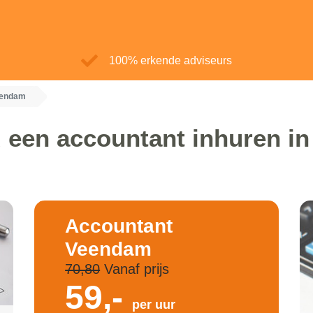
100% erkende adviseurs
eendam
u een accountant inhuren i
Accountant
Veendam
70,80
Vanaf prijs
59,-
per uur