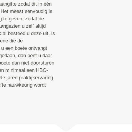
angifte zodat dit in één
 Het meest eenvoudig is
g te geven, zodat de
ngezien u zelf altijd
k al besteed u deze uit, is
gene die de
r u een boete ontvangt
 gedaan, dan bent u daar
boete dan niet doorsturen
ben minimaal een HBO-
e jaren praktijkervaring.
ifte nauwkeurig wordt