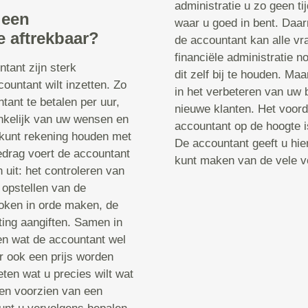
administratie u zo geen ti
 een
waar u goed in bent. Daarn
e aftrekbaar?
de accountant kan alle v
financiële administratie no
tant zijn sterk
dit zelf bij te houden. Maa
ountant wilt inzetten. Zo
in het verbeteren van uw 
tant te betalen per uur,
nieuwe klanten. Het voord
ankelijk van uw wensen en
accountant op de hoogte is
 kunt rekening houden met
De accountant geeft u hier
bedrag voert de accountant
kunt maken van de vele v
it: het controleren van
 opstellen van de
roken in orde maken, de
ting aangiften. Samen in
en wat de accountant wel
er ook een prijs worden
ten wat u precies wilt wat
nen voorzien van een