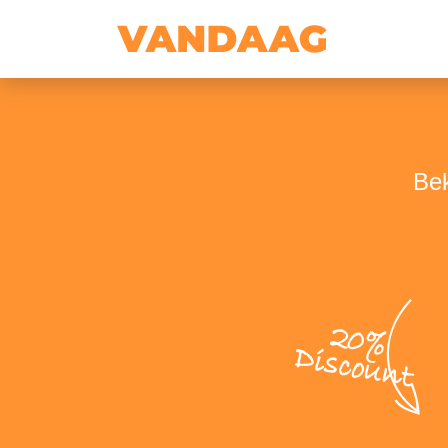
Bek
20%
Discount