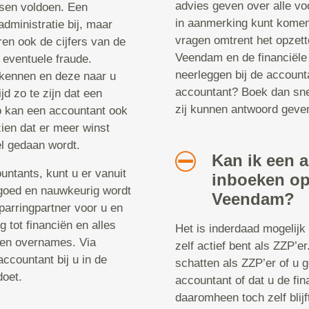
advies geven over alle vo
isen voldoen. Een
in aanmerking kunt komen 
administratie bij, maar
vragen omtrent het opzett
en ook de cijfers van de
Veendam en de financiële 
 eventuele fraude.
neerleggen bij de account
rkennen en deze naar u
accountant? Boek dan sne
jd zo te zijn dat een
zij kunnen antwoord geve
o kan een accountant ook
zien dat er meer winst
l gedaan wordt.
Kan ik een 
untants, kunt u er vanuit
inboeken op
k goed en nauwkeurig wordt
Veendam?
parringpartner voor u en
g tot financiën en alles
Het is inderdaad mogelijk
 en overnames. Via
zelf actief bent als ZZP’er
accountant bij u in de
schatten als ZZP’er of u 
doet.
accountant of dat u de fin
daaromheen toch zelf blijf