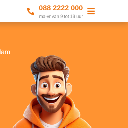
088 2222 000
ma-vr van 9 tot 18 uur
ndam