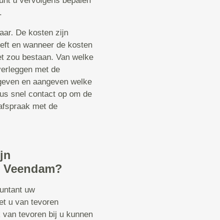
kunt u vervolgens bepalen
.
aar. De kosten zijn
reft en wanneer de kosten
iet zou bestaan. Van welke
verleggen met de
s geven en aangeven welke
dus snel contact op om de
afspraak met de
jn
en Veendam?
ountant uw
et u van tevoren
 van tevoren bij u kunnen