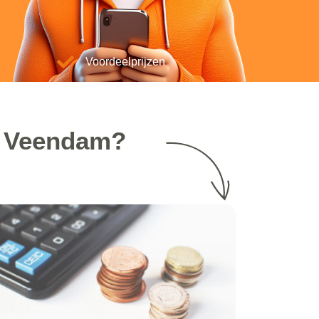
Voordeelprijzen
n Veendam?