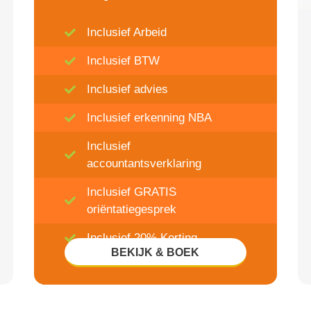
Inclusief Arbeid
Inclusief BTW
Inclusief advies
Inclusief erkenning NBA
Inclusief
accountantsverklaring
Inclusief GRATIS
oriëntatiegesprek
Inclusief 20% Korting
BEKIJK & BOEK