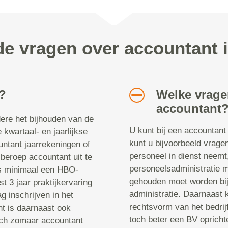
de vragen over accountant
 ?
Welke vragen
accountant
ere het bijhouden van de
U kunt bij een accountant 
 kwartaal- en jaarlijkse
kunt u bijvoorbeeld vrage
untant jaarrekeningen of
personeel in dienst neemt
beroep accountant uit te
personeelsadministratie
is minimaal een HBO-
gehouden moet worden bij 
t 3 jaar praktijkervaring
administratie. Daarnaast 
g inschrijven in het
rechtsvorm van het bedrijf
nt is daarnaast ook
toch beter een BV oprich
ich zomaar accountant