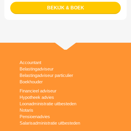
BEKIJK & BOEK
Accountant
Belastingadviseur
Belastingadviseur particulier
Boekhouder
Financieel adviseur
Hypotheek advies
Loonadministratie uitbesteden
Notaris
Pensioenadvies
Salarisadministratie uitbesteden