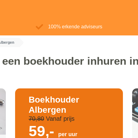
100% erkende adviseurs
lbergen
 een boekhouder inhuren i
Boekhouder
Albergen
70,80
Vanaf prijs
59,-
per uur