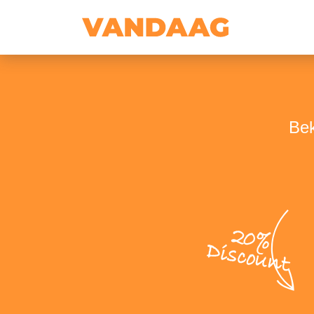
Bek
20%
Discount