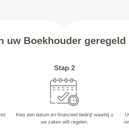
en uw Boekhouder geregeld 
Stap 2
nst
Kies een datum en financieel bedrijf waarbij u
U
uw zaken wilt regelen.
on