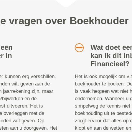
de vragen over Boekhouder 
 een
Wat doet e
r in
kan ik dit i
Financieel?
r kunnen erg verschillen.
Het is ook mogelijk om v
anden wilt geven aan de
boekhouder te boeken. D
n jaarrekening zijn, maar
is vaak hetgeen wat niet 
n/bijwerken en de
ondernemen. Wanneer u ge
nst uitvoeren. Het is
simpelweg de kennis niet 
e overleggen met de
boekhouding uit te beste
anden wilt geven. Op
zorgt ervoor dat alles op 
sten aan u doorgeven. Het
klopt en aan de wetten en