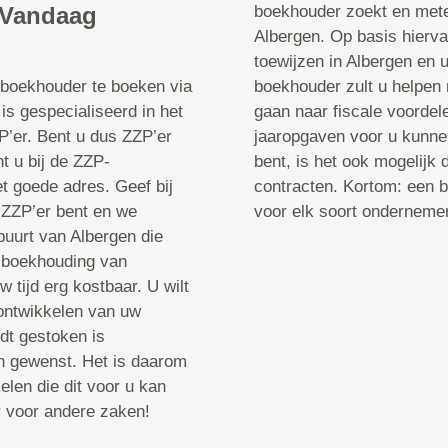
j Vandaag
boekhouder zoekt en mete
Albergen. Op basis hierva
toewijzen in Albergen en u
-boekhouder te boeken via
boekhouder zult u helpen 
s gespecialiseerd in het
gaan naar fiscale voordele
’er. Bent u dus ZZP’er
jaaropgaven voor u kunne
 u bij de ZZP-
bent, is het ook mogelijk 
t goede adres. Geef bij
contracten. Kortom: een b
 ZZP’er bent en we
voor elk soort onderneme
buurt van Albergen die
e boekhouding van
 tijd erg kostbaar. U wilt
 ontwikkelen van uw
dt gestoken is
an gewenst. Het is daarom
len die dit voor u kan
r voor andere zaken!