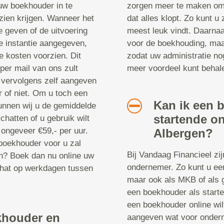
 uw boekhouder in te
zorgen meer te maken om
e zien krijgen. Wanneer het
dat alles klopt. Zo kunt u
e geven of de uitvoering
meest leuk vindt. Daarnaa
te instantie aangegeven,
voor de boekhouding, maar
e kosten voorzien. Dit
zodat uw administratie no
 per mail van ons zult
meer voordeel kunt behal
u vervolgens zelf aangeven
 of niet. Om u toch een
Kan ik een 
unnen wij u de gemiddelde
startende o
chatten of u gebruik wilt
ongeveer €59,- per uur.
Albergen?
 boekhouder voor u zal
Bij Vandaag Financieel zi
n? Boek dan nu online uw
ondernemer. Zo kunt u ee
chat op werkdagen tussen
maar ook als MKB of als 
een boekhouder als start
een boekhouder online wil
khouder en
aangeven wat voor onder