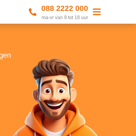
088 2222 000
ma-vr van 9 tot 18 uur
rgen