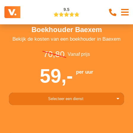
9.5
Boekhouder Baexem
Bekijk de kosten van een boekhouder in Baexem
70,80
Vanaf prijs
59,-
per uur
Selecteer een dienst