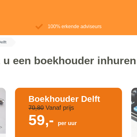
100% erkende adviseurs
elft
 u een boekhouder inhuren 
Boekhouder Delft
70,80
Vanaf prijs
59,-
per uur