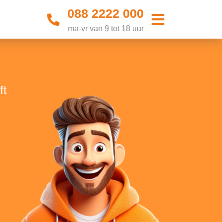
088 2222 000
ma-vr van 9 tot 18 uur
ft