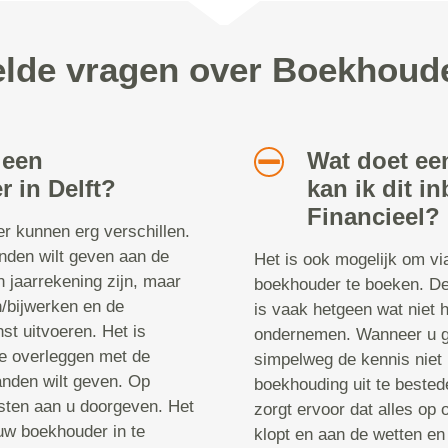
elde vragen over Boekhouder
 een
Wat doet e
 in Delft?
kan ik dit i
Financieel?
r kunnen erg verschillen.
anden wilt geven aan de
Het is ook mogelijk om v
n jaarrekening zijn, maar
boekhouder te boeken. D
n/bijwerken en de
is vaak hetgeen wat niet 
nst uitvoeren. Het is
ondernemen. Wanneer u ge
e overleggen met de
simpelweg de kennis niet 
anden wilt geven. Op
boekhouding uit te beste
sten aan u doorgeven. Het
zorgt ervoor dat alles op 
 uw boekhouder in te
klopt en aan de wetten en