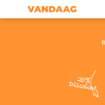
B
20%
Discount