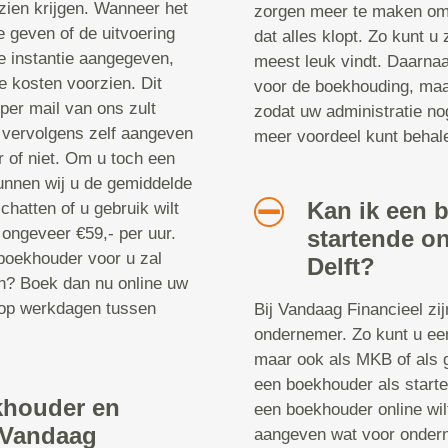
e zien krijgen. Wanneer het
zorgen meer te maken om
e geven of de uitvoering
dat alles klopt. Zo kunt u
te instantie aangegeven,
meest leuk vindt. Daarnaa
e kosten voorzien. Dit
voor de boekhouding, maar
 per mail van ons zult
zodat uw administratie no
u vervolgens zelf aangeven
meer voordeel kunt behal
 of niet. Om u toch een
unnen wij u de gemiddelde
Kan ik een 
chatten of u gebruik wilt
ongeveer €59,- per uur.
startende o
 boekhouder voor u zal
Delft?
n? Boek dan nu online uw
t op werkdagen tussen
Bij Vandaag Financieel zi
ondernemer. Zo kunt u ee
maar ook als MKB of als 
een boekhouder als start
khouder en
een boekhouder online wil
j Vandaag
aangeven wat voor onder