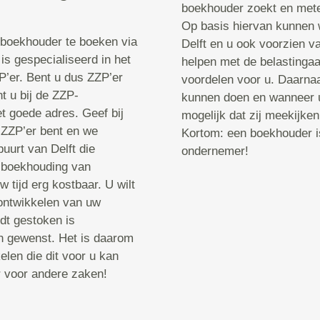
boekhouder zoekt en mete
Op basis hiervan kunnen w
-boekhouder te boeken via
Delft en u ook voorzien va
s gespecialiseerd in het
helpen met de belastingaa
’er. Bent u dus ZZP’er
voordelen voor u. Daarnaa
 u bij de ZZP-
kunnen doen en wanneer u 
t goede adres. Geef bij
mogelijk dat zij meekijken
 ZZP’er bent en we
Kortom: een boekhouder is 
uurt van Delft die
ondernemer!
e boekhouding van
 tijd erg kostbaar. U wilt
 ontwikkelen van uw
dt gestoken is
an gewenst. Het is daarom
len die dit voor u kan
r voor andere zaken!