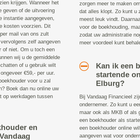
e zien krijgen. Wanneer het
zorgen meer te maken om
e geven of de uitvoering
dat alles klopt. Zo kunt u
te instantie aangegeven,
meest leuk vindt. Daarnaa
e kosten voorzien. Dit
voor de boekhouding, maar
 per mail van ons zult
zodat uw administratie no
u vervolgens zelf aangeven
meer voordeel kunt behal
 of niet. Om u toch een
unnen wij u de gemiddelde
Kan ik een 
chatten of u gebruik wilt
ongeveer €59,- per uur.
startende o
 boekhouder voor u zal
Elburg?
n? Boek dan nu online uw
at op werkdagen tussen
Bij Vandaag Financieel zi
ondernemer. Zo kunt u ee
maar ook als MKB of als 
een boekhouder als start
khouder en
een boekhouder online wil
j Vandaag
aangeven wat voor onder