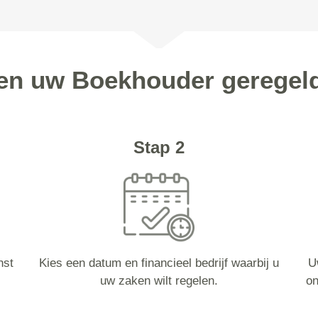
pen uw Boekhouder geregeld
Stap 2
nst
Kies een datum en financieel bedrijf waarbij u
U
uw zaken wilt regelen.
on