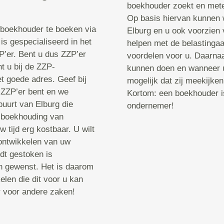
boekhouder zoekt en mete
Op basis hiervan kunnen w
-boekhouder te boeken via
Elburg en u ook voorzien v
s gespecialiseerd in het
helpen met de belastingaa
’er. Bent u dus ZZP’er
voordelen voor u. Daarnaa
 u bij de ZZP-
kunnen doen en wanneer u 
t goede adres. Geef bij
mogelijk dat zij meekijken
 ZZP’er bent en we
Kortom: een boekhouder is 
buurt van Elburg die
ondernemer!
e boekhouding van
 tijd erg kostbaar. U wilt
 ontwikkelen van uw
dt gestoken is
an gewenst. Het is daarom
len die dit voor u kan
r voor andere zaken!