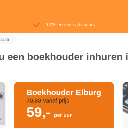
100% erkende adviseurs
lburg
u een boekhouder inhuren 
Boekhouder Elburg
70,80
Vanaf prijs
59,-
per uur