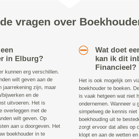
lde vragen over Boekhouder
 een
Wat doet e
r in Elburg?
kan ik dit i
Financieel?
r kunnen erg verschillen.
anden wilt geven aan de
Het is ook mogelijk om v
n jaarrekening zijn, maar
boekhouder te boeken. D
n/bijwerken en de
is vaak hetgeen wat niet 
nst uitvoeren. Het is
ondernemen. Wanneer u ge
e overleggen met de
simpelweg de kennis niet 
anden wilt geven. Op
boekhouding uit te beste
sten aan u doorgeven. Het
zorgt ervoor dat alles op 
 uw boekhouder in te
klopt en aan de wetten en