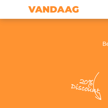
Be
20%
Discount