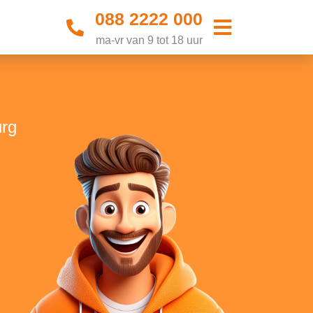
088 2222 000
ma-vr van 9 tot 18 uur
urg