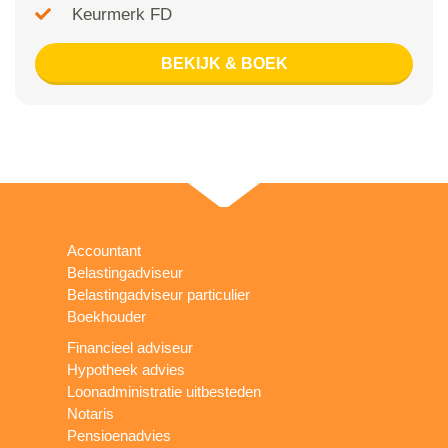
Keurmerk FD
BEKIJK & BOEK
Accountant
Belastingadviseur
Belastingadviseur particulier
Boekhouder
Financieel adviseur
Hypotheek advies
Loonadministratie uitbesteden
Notaris
Pensioenadvies