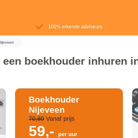
100% erkende adviseurs
ijeveen
 een boekhouder inhuren i
Boekhouder
Nijeveen
70,80
Vanaf prijs
59,-
per uur