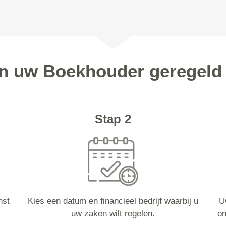
en uw Boekhouder geregeld 
Stap 2
nst
Kies een datum en financieel bedrijf waarbij u
U
uw zaken wilt regelen.
on