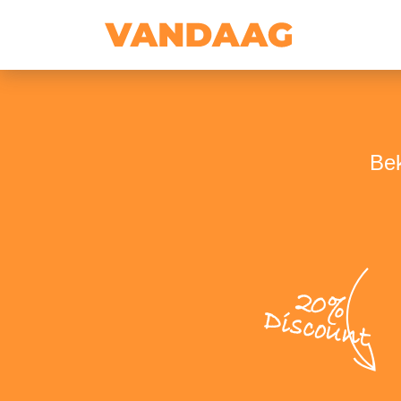
Bek
20%
Discount