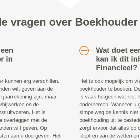
de vragen over Boekhouder 
 een
Wat doet e
r in
kan ik dit i
Financieel?
r kunnen erg verschillen.
Het is ook mogelijk om v
anden wilt geven aan de
boekhouder te boeken. D
n jaarrekening zijn, maar
is vaak hetgeen wat niet 
n/bijwerken en de
ondernemen. Wanneer u ge
nst uitvoeren. Het is
simpelweg de kennis niet 
e overleggen met de
boekhouding uit te beste
anden wilt geven. Op
zorgt ervoor dat alles op 
sten aan u doorgeven. Het
klopt en aan de wetten en