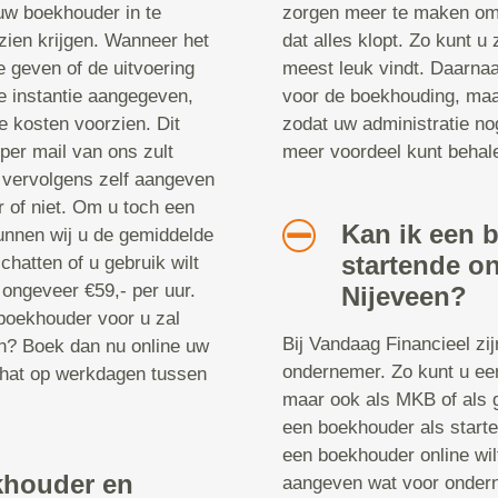
 uw boekhouder in te
zorgen meer te maken om
e zien krijgen. Wanneer het
dat alles klopt. Zo kunt u
e geven of de uitvoering
meest leuk vindt. Daarnaa
te instantie aangegeven,
voor de boekhouding, maar
e kosten voorzien. Dit
zodat uw administratie no
 per mail van ons zult
meer voordeel kunt behal
u vervolgens zelf aangeven
 of niet. Om u toch een
Kan ik een 
unnen wij u de gemiddelde
startende o
chatten of u gebruik wilt
ongeveer €59,- per uur.
Nijeveen?
 boekhouder voor u zal
Bij Vandaag Financieel zi
n? Boek dan nu online uw
ondernemer. Zo kunt u ee
chat op werkdagen tussen
maar ook als MKB of als 
een boekhouder als start
een boekhouder online wil
khouder en
aangeven wat voor onder