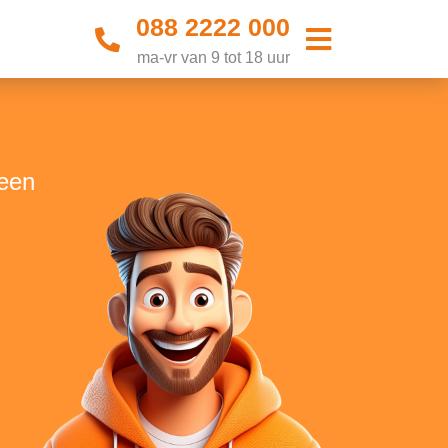
088 2222 000
ma-vr van 9 tot 18 uur
veen