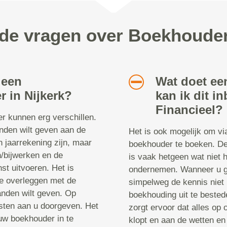
de vragen over Boekhouder
 een
Wat doet e
 in Nijkerk?
kan ik dit i
Financieel?
r kunnen erg verschillen.
anden wilt geven aan de
Het is ook mogelijk om v
n jaarrekening zijn, maar
boekhouder te boeken. D
n/bijwerken en de
is vaak hetgeen wat niet 
nst uitvoeren. Het is
ondernemen. Wanneer u ge
e overleggen met de
simpelweg de kennis niet 
anden wilt geven. Op
boekhouding uit te beste
sten aan u doorgeven. Het
zorgt ervoor dat alles op 
 uw boekhouder in te
klopt en aan de wetten en