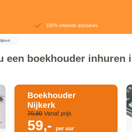
100% erkende adviseurs
ijkerk
u een boekhouder inhuren i
Boekhouder
Nijkerk
70,80
Vanaf prijs
59,-
per uur