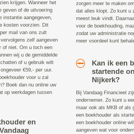
e zien krijgen. Wanneer het
zorgen meer te maken om
e geven of de uitvoering
dat alles klopt. Zo kunt u
te instantie aangegeven,
meest leuk vindt. Daarnaa
e kosten voorzien. Dit
voor de boekhouding, maar
 per mail van ons zult
zodat uw administratie no
u vervolgens zelf aangeven
meer voordeel kunt behal
 of niet. Om u toch een
unnen wij u de gemiddelde
Kan ik een 
chatten of u gebruik wilt
ongeveer €59,- per uur.
startende o
 boekhouder voor u zal
Nijkerk?
n? Boek dan nu online uw
hat op werkdagen tussen
Bij Vandaag Financieel zi
ondernemer. Zo kunt u ee
maar ook als MKB of als 
een boekhouder als start
khouder en
een boekhouder online wil
j Vandaag
aangeven wat voor onder