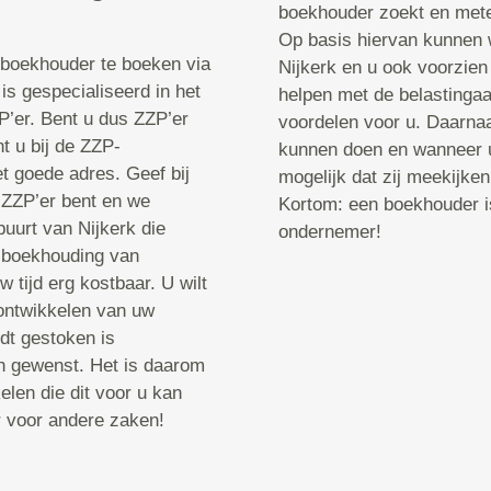
boekhouder zoekt en mete
Op basis hiervan kunnen w
-boekhouder te boeken via
Nijkerk en u ook voorzien 
s gespecialiseerd in het
helpen met de belastingaa
’er. Bent u dus ZZP’er
voordelen voor u. Daarnaa
 u bij de ZZP-
kunnen doen en wanneer u 
t goede adres. Geef bij
mogelijk dat zij meekijken
 ZZP’er bent en we
Kortom: een boekhouder is 
buurt van Nijkerk die
ondernemer!
e boekhouding van
 tijd erg kostbaar. U wilt
 ontwikkelen van uw
dt gestoken is
an gewenst. Het is daarom
len die dit voor u kan
r voor andere zaken!