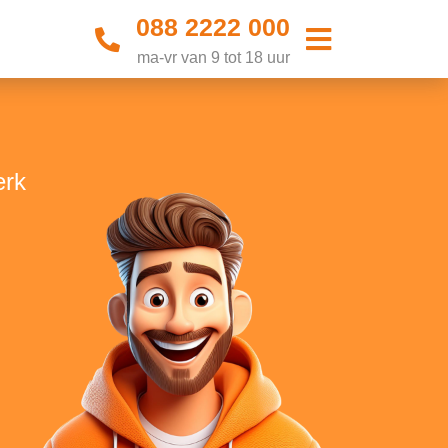
088 2222 000
ma-vr van 9 tot 18 uur
erk