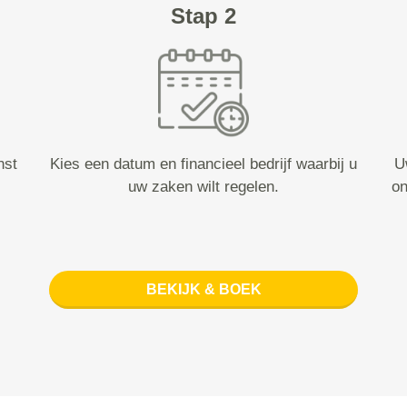
Stap 2
nst
Kies een datum en financieel bedrijf waarbij u
U
uw zaken wilt regelen.
on
BEKIJK & BOEK