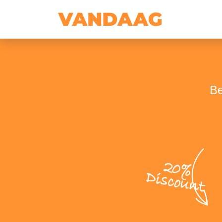
Be
20%
Discount