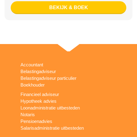
BEKIJK & BOEK
Accountant
Belastingadviseur
Belastingadviseur particulier
Boekhouder
Financieel adviseur
Hypotheek advies
Loonadministratie uitbesteden
Notaris
Pensioenadvies
Salarisadministratie uitbesteden