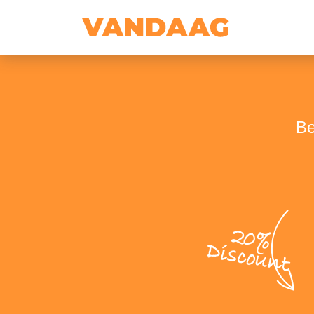
Be
20%
Discount