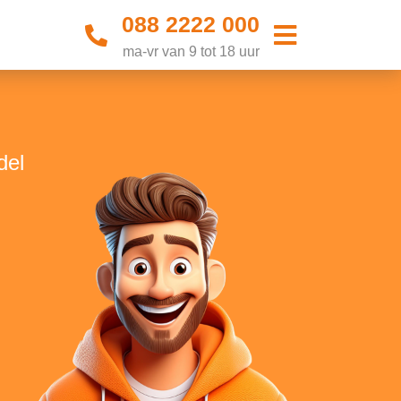
088 2222 000
ma-vr van 9 tot 18 uur
del