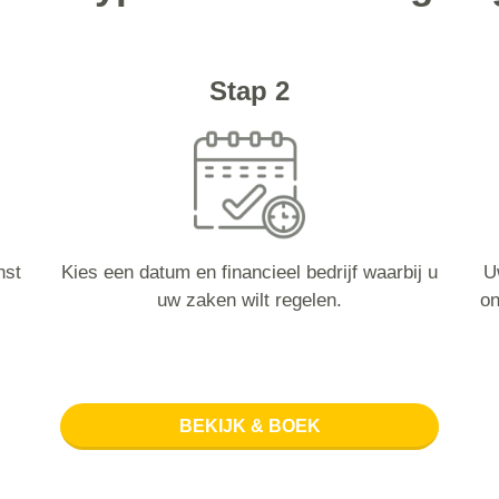
Stap 2
nst
Kies een datum en financieel bedrijf waarbij u
U
uw zaken wilt regelen.
on
BEKIJK & BOEK