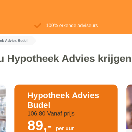
100% erkende adviseurs
ek Advies Budel
u Hypotheek Advies krijgen
Hypotheek Advies
Budel
106,80
Vanaf prijs
89,-
per uur