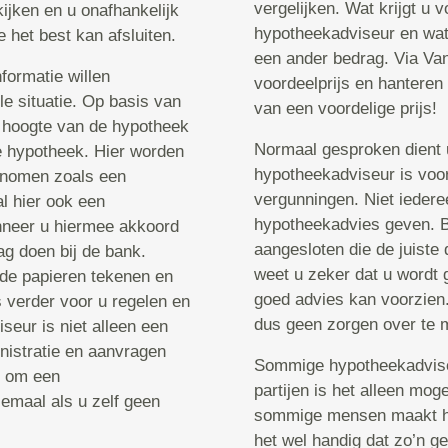
vergelijken. Wat krijgt u 
ijken en u onafhankelijk
hypotheekadviseur en wat
het best kan afsluiten.
een ander bedrag. Via Van
formatie willen
voordeelprijs en hanteren 
le situatie. Op basis van
van een voordelige prijs!
 hoogte van de hypotheek
Normaal gesproken dient u
e hypotheek. Hier worden
hypotheekadviseur is voor
genomen zoals een
vergunningen. Niet ieder
l hier ook een
hypotheekadvies geven. Bi
nneer u hiermee akkoord
aangesloten die de juiste
g doen bij de bank.
weet u zeker dat u wordt g
 de papieren tekenen en
goed advies kan voorzien.
 verder voor u regelen en
dus geen zorgen over te 
eur is niet alleen een
nistratie en aanvragen
Sommige hypotheekadviseu
jn om een
partijen is het alleen mog
emaal als u zelf geen
sommige mensen maakt het 
het wel handig dat zo’n g