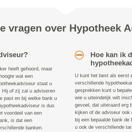
de vragen over Hypotheek A
dviseur?
Hoe kan ik 
hypotheekad
aker heeft gehoord, maar
U kunt het best als eerst 
 hoogte wat een
verschillende hypotheeka
potheekadviseur staat u
gesprekken kunt u bepalen
 Hij of zij zal u adviseren
wie u uiteindelijk wilt in
ie past en bij welke bank u
gevoel, dat uiteraard erg b
 hypotheekadviseur is dus
kijken of de adviseur ook 
t voordeel van een
bij een bepaalde bank de h
ank, is dat een
u ook de verschillende t
rschillende banken.