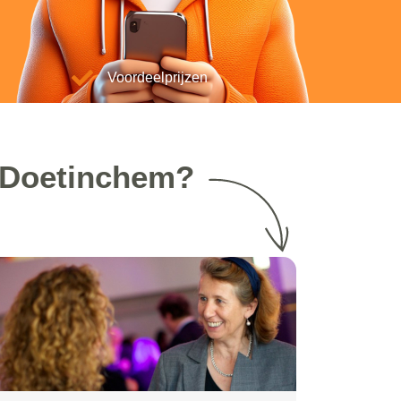
Voordeelprijzen
n Doetinchem?