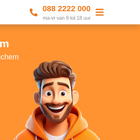
088 2222 000
ma-vr van 9 tot 18 uur
em
inchem