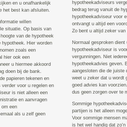
hypotheekadviseurs vergel
ijken en u onafhankelijk
bedrag terug vanuit de hy
het best kan afsluiten.
hypotheekadviseur voor e
formatie willen
ontvangt u altijd een voor
le situatie. Op basis van
Zo bent u altijd zeker van
 hoogte van de hypotheek
Normaal gesproken dient u
e hypotheek. Hier worden
hypotheekadviseur is voor
genomen zoals een
vergunningen. Niet ieder
l hier ook een
hypotheekadvies geven. Bi
nneer u hiermee akkoord
aangesloten die de juiste
g doen bij de bank.
weet u zeker dat u wordt g
 de papieren tekenen en
goed advies kan voorzien.
 verder voor u regelen en
dus geen zorgen over te 
eur is niet alleen een
nistratie en aanvragen
Sommige hypotheekadviseu
jn om een
partijen is het alleen mo
emaal als u zelf geen
Voor sommige mensen maak
is het wel handig dat zo’