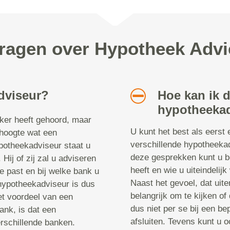
vragen over Hypotheek Adv
dviseur?
Hoe kan ik 
hypotheekad
aker heeft gehoord, maar
U kunt het best als eerst 
 hoogte wat een
verschillende hypotheeka
potheekadviseur staat u
deze gesprekken kunt u b
 Hij of zij zal u adviseren
heeft en wie u uiteindelij
ie past en bij welke bank u
Naast het gevoel, dat uiter
 hypotheekadviseur is dus
belangrijk om te kijken of
t voordeel van een
dus niet per se bij een be
ank, is dat een
afsluiten. Tevens kunt u 
rschillende banken.