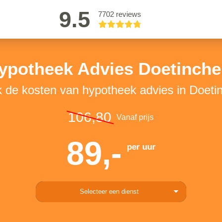
9.5
7702 reviews
ypotheek Advies Doetinch
k de kosten van hypotheek advies in Doet
106,80
Vanaf prijs
89,-
per uur
Selecteer een dienst