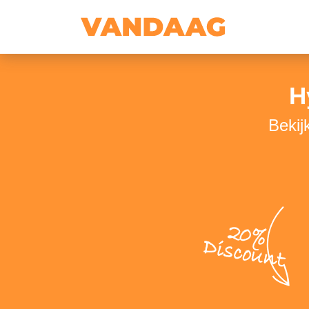
H
Bekij
20%
Discount