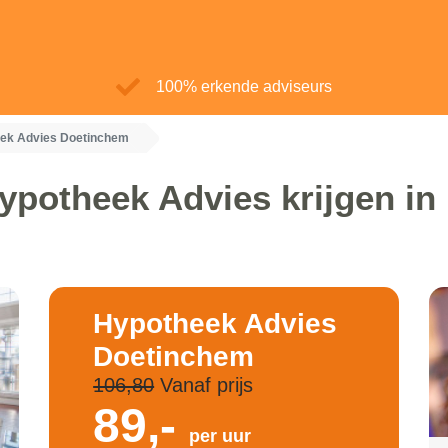
100% erkende adviseurs
ek Advies Doetinchem
ypotheek Advies krijgen i
Hypotheek Advies
Doetinchem
106,80
Vanaf prijs
89,-
per uur