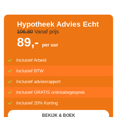
Hypotheek Advies Echt
106,80
Vanaf prijs
89,-
per uur
Inclusief Arbeid
Inclusief BTW
Inclusief adviesrapport
Inclusief GRATIS oriëntatiegesprek
Inclusief 20% Korting
BEKIJK & BOEK