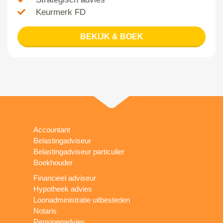
Keurmerk FD
BEKIJK & BOEK
Accountant
Belastingadviseur
Belastingadviseur particulier
Boekhouder
Financieel adviseur
Hypotheek advies
Loonadministratie uitbesteden
Notaris
Pensioenadvies