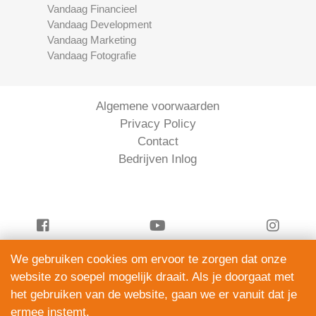
Vandaag Financieel
Vandaag Development
Vandaag Marketing
Vandaag Fotografie
Algemene voorwaarden
Privacy Policy
Contact
Bedrijven Inlog
We gebruiken cookies om ervoor te zorgen dat onze
Vandaag Financieel is onderdeel van
website zo soepel mogelijk draait. Als je doorgaat met
ServiceRight B.V. | KVK 90914872
het gebruiken van de website, gaan we er vanuit dat je
© 2012 – 2026
ermee instemt.