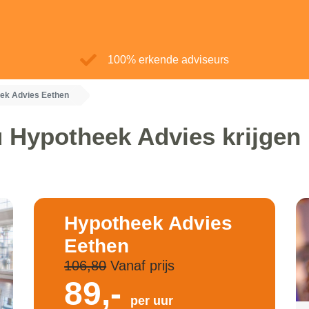
100% erkende adviseurs
ek Advies Eethen
 Hypotheek Advies krijgen
Hypotheek Advies
Eethen
106,80
Vanaf prijs
89,-
per uur