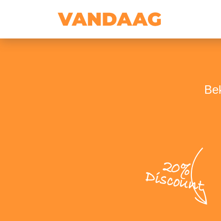
Bek
20%
Discount