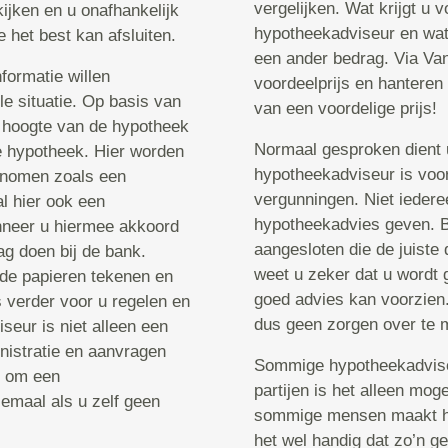
vergelijken. Wat krijgt u 
ijken en u onafhankelijk
hypotheekadviseur en wat
het best kan afsluiten.
een ander bedrag. Via Van
formatie willen
voordeelprijs en hanteren 
le situatie. Op basis van
van een voordelige prijs!
 hoogte van de hypotheek
Normaal gesproken dient u
e hypotheek. Hier worden
hypotheekadviseur is voor
genomen zoals een
vergunningen. Niet ieder
l hier ook een
hypotheekadvies geven. Bi
nneer u hiermee akkoord
aangesloten die de juiste
g doen bij de bank.
weet u zeker dat u wordt g
 de papieren tekenen en
goed advies kan voorzien.
 verder voor u regelen en
dus geen zorgen over te 
eur is niet alleen een
nistratie en aanvragen
Sommige hypotheekadviseu
jn om een
partijen is het alleen mog
emaal als u zelf geen
sommige mensen maakt het 
het wel handig dat zo’n g