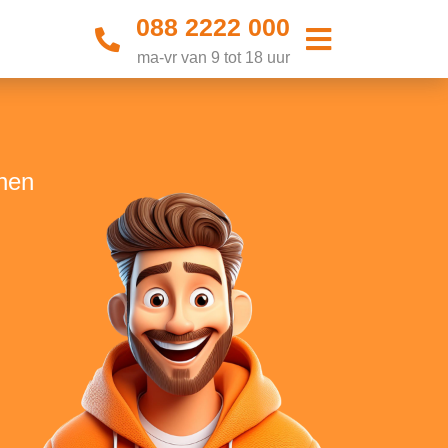
088 2222 000
ma-vr van 9 tot 18 uur
then