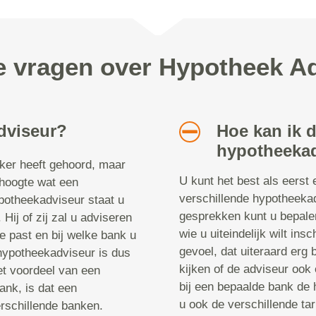
e vragen over Hypotheek A
dviseur?
Hoe kan ik 
hypotheekad
aker heeft gehoord, maar
U kunt het best als eerst 
 hoogte wat een
verschillende hypotheeka
potheekadviseur staat u
gesprekken kunt u bepalen
 Hij of zij zal u adviseren
wie u uiteindelijk wilt in
ie past en bij welke bank u
gevoel, dat uiteraard erg b
 hypotheekadviseur is dus
kijken of de adviseur ook 
t voordeel van een
bij een bepaalde bank de h
ank, is dat een
u ook de verschillende t
rschillende banken.