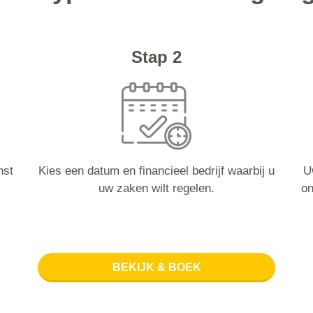
Stap 2
nst
Kies een datum en financieel bedrijf waarbij u
U
uw zaken wilt regelen.
on
BEKIJK & BOEK