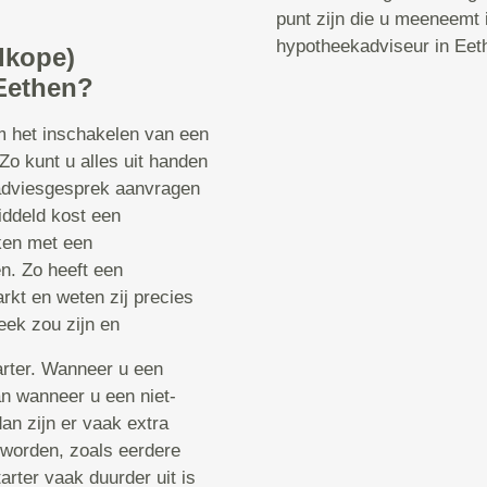
punt zijn die u meeneemt
hypotheekadviseur in Eet
dkope)
Eethen?
om het inschakelen van een
o kunt u alles uit handen
 adviesgesprek aanvragen
iddeld kost een
ken met een
n. Zo heeft een
rkt en weten zij precies
eek zou zijn en
tarter. Wanneer u een
dan wanneer u een niet-
dan zijn er vaak extra
worden, zoals eerdere
arter vaak duurder uit is