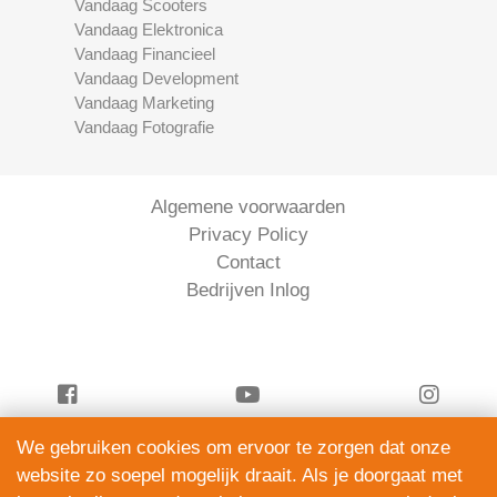
Vandaag Scooters
Vandaag Elektronica
Vandaag Financieel
Vandaag Development
Vandaag Marketing
Vandaag Fotografie
Algemene voorwaarden
Privacy Policy
Contact
Bedrijven Inlog
We gebruiken cookies om ervoor te zorgen dat onze
Vandaag Financieel is onderdeel van
website zo soepel mogelijk draait. Als je doorgaat met
ServiceRight B.V. | KVK 90914872