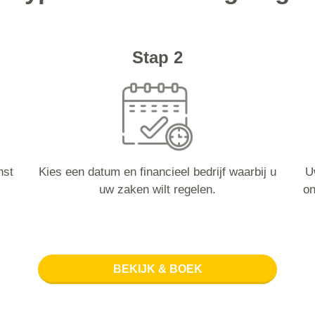
Stap 2
nst
Kies een datum en financieel bedrijf waarbij u
U
uw zaken wilt regelen.
on
BEKIJK & BOEK