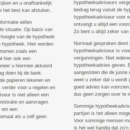
hypotheekadviseurs vergel
ijken en u onafhankelijk
bedrag terug vanuit de hy
het best kan afsluiten.
hypotheekadviseur voor e
formatie willen
ontvangt u altijd een voor
le situatie. Op basis van
Zo bent u altijd zeker van
 hoogte van de hypotheek
Normaal gesproken dient u
e hypotheek. Hier worden
hypotheekadviseur is voor
genomen zoals een
vergunningen. Niet ieder
l hier ook een
hypotheekadvies geven. Bi
nneer u hiermee akkoord
aangesloten die de juiste
g doen bij de bank.
weet u zeker dat u wordt g
 de papieren tekenen en
goed advies kan voorzien.
 verder voor u regelen en
dus geen zorgen over te 
eur is niet alleen een
nistratie en aanvragen
Sommige hypotheekadviseu
jn om een
partijen is het alleen mo
emaal als u zelf geen
Voor sommige mensen maak
is het wel handig dat zo’