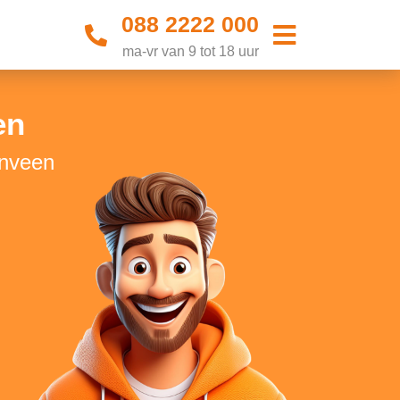
088 2222 000
ma-vr van 9 tot 18 uur
en
enveen