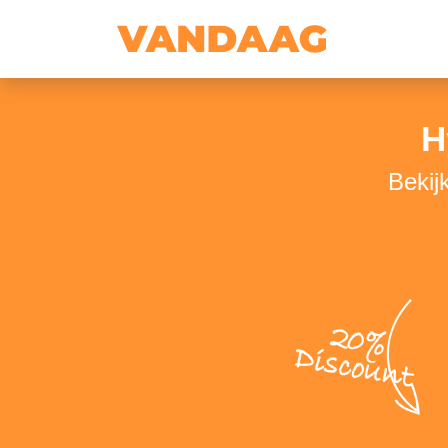
H
Bekij
20%
Discount