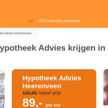
100% erkende adviseurs
ek Advies Heerenveen
ypotheek Advies krijgen i
Hypotheek Advies
Heerenveen
106,80
Vanaf prijs
89,-
per uur