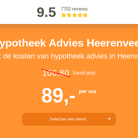
9.5
7702 reviews
ypotheek Advies Heerenve
k de kosten van hypotheek advies in Heer
106,80
Vanaf prijs
89,-
per uur
Selecteer een dienst