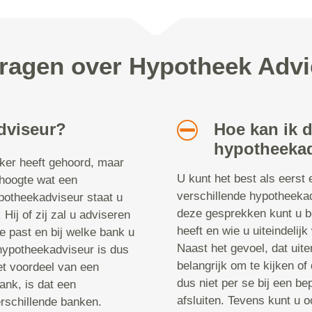
vragen over Hypotheek Adv
dviseur?
Hoe kan ik 
hypotheekad
aker heeft gehoord, maar
U kunt het best als eerst 
 hoogte wat een
verschillende hypotheeka
potheekadviseur staat u
deze gesprekken kunt u b
 Hij of zij zal u adviseren
heeft en wie u uiteindelij
ie past en bij welke bank u
Naast het gevoel, dat uiter
 hypotheekadviseur is dus
belangrijk om te kijken of
t voordeel van een
dus niet per se bij een be
ank, is dat een
afsluiten. Tevens kunt u 
rschillende banken.