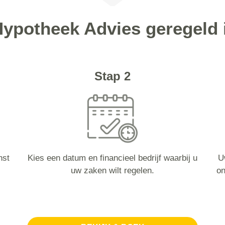
Hypotheek Advies geregel
Stap 2
nst
Kies een datum en financieel bedrijf waarbij u
U
uw zaken wilt regelen.
on