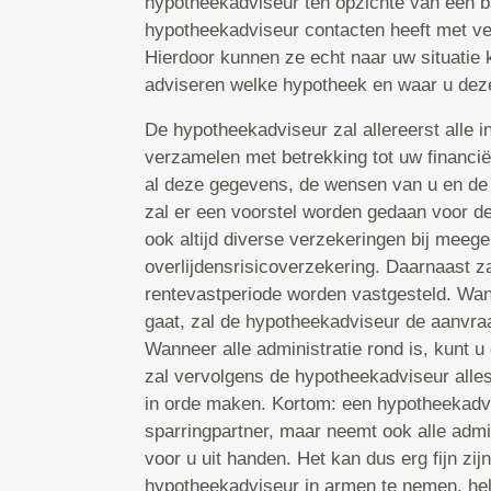
hypotheekadviseur ten opzichte van een b
hypotheekadviseur contacten heeft met ve
Hierdoor kunnen ze echt naar uw situatie k
adviseren welke hypotheek en waar u deze 
De hypotheekadviseur zal allereerst alle in
verzamelen met betrekking tot uw financië
al deze gegevens, de wensen van u en de
zal er een voorstel worden gedaan voor d
ook altijd diverse verzekeringen bij mee
overlijdensrisicoverzekering. Daarnaast za
rentevastperiode worden vastgesteld. Wa
gaat, zal de hypotheekadviseur de aanvraa
Wanneer alle administratie rond is, kunt u
zal vervolgens de hypotheekadviseur alles
in orde maken. Kortom: een hypotheekadvis
sparringpartner, maar neemt ook alle admi
voor u uit handen. Het kan dus erg fijn zi
hypotheekadviseur in armen te nemen, hel