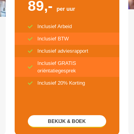
89,-
per uur
Inclusief Arbeid
Inclusief BTW
Inclusief adviesrapport
Inclusief GRATIS
oriëntatiegesprek
Inclusief 20% Korting
BEKIJK & BOEK