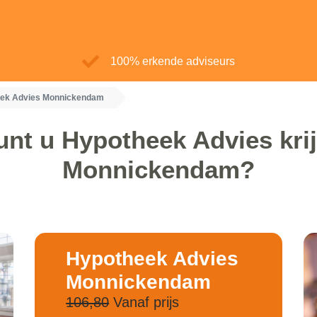
100% erkende adviseurs
ek Advies Monnickendam
unt u Hypotheek Advies krij
Monnickendam?
Hypotheek Advies
Monnickendam
106,80
Vanaf prijs