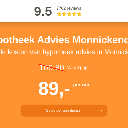
9.5
7702 reviews
potheek Advies Monnicken
 de kosten van hypotheek advies in Monni
106,80
Vanaf prijs
89,-
per uur
Selecteer een dienst