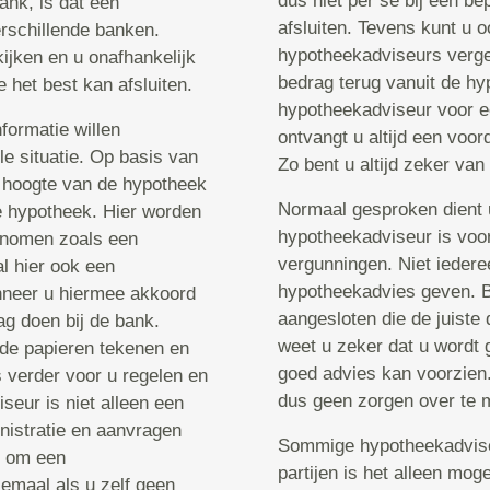
dus niet per se bij een be
ank, is dat een
afsluiten. Tevens kunt u 
rschillende banken.
hypotheekadviseurs vergel
ijken en u onafhankelijk
bedrag terug vanuit de hy
het best kan afsluiten.
hypotheekadviseur voor e
formatie willen
ontvangt u altijd een voor
le situatie. Op basis van
Zo bent u altijd zeker van
 hoogte van de hypotheek
Normaal gesproken dient u
e hypotheek. Hier worden
hypotheekadviseur is voor
genomen zoals een
vergunningen. Niet ieder
l hier ook een
hypotheekadvies geven. Bi
nneer u hiermee akkoord
aangesloten die de juiste
g doen bij de bank.
weet u zeker dat u wordt g
 de papieren tekenen en
goed advies kan voorzien.
 verder voor u regelen en
dus geen zorgen over te 
eur is niet alleen een
nistratie en aanvragen
Sommige hypotheekadviseu
jn om een
partijen is het alleen mog
emaal als u zelf geen