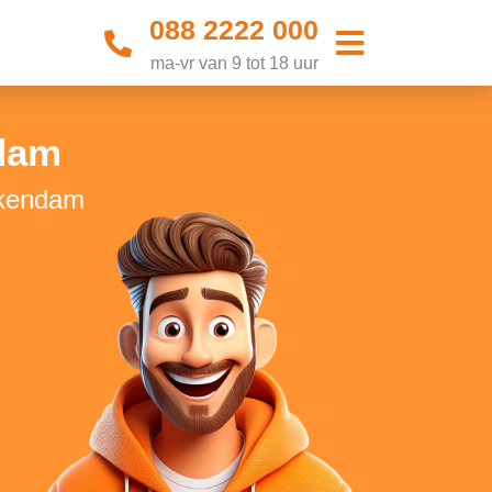
088 2222 000
ma-vr van 9 tot 18 uur
dam
ckendam