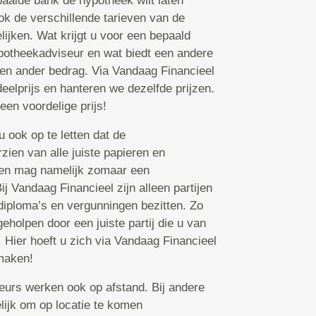
paalde bank de hypotheek wilt laten
ook de verschillende tarieven van de
ijken. Wat krijgt u voor een bepaald
potheekadviseur en wat biedt een andere
en ander bedrag. Via Vandaag Financieel
deelprijs en hanteren we dezelfde prijzen.
 een voordelige prijs!
 ook op te letten dat de
zien van alle juiste papieren en
een mag namelijk zomaar een
j Vandaag Financieel zijn alleen partijen
 diploma’s en vergunningen bezitten. Zo
eholpen door een juiste partij die u van
 Hier hoeft u zich via Vandaag Financieel
maken!
rs werken ook op afstand. Bij andere
elijk om op locatie te komen