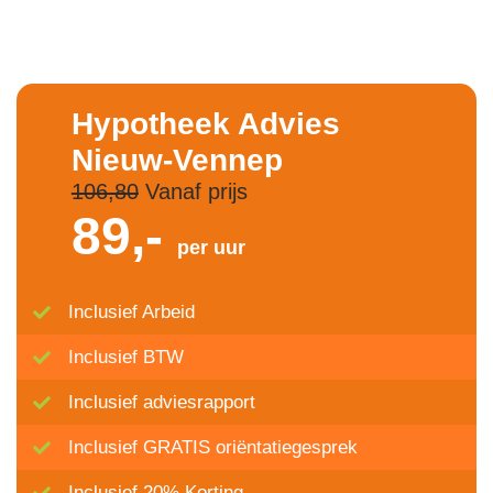
Hypotheek Advies
Nieuw-Vennep
106,80
Vanaf prijs
89,-
per uur
Inclusief Arbeid
Inclusief BTW
Inclusief adviesrapport
Inclusief GRATIS oriëntatiegesprek
Inclusief 20% Korting