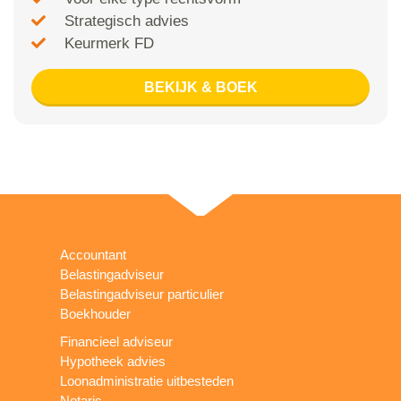
Strategisch advies
Keurmerk FD
BEKIJK & BOEK
Accountant
Belastingadviseur
Belastingadviseur particulier
Boekhouder
Financieel adviseur
Hypotheek advies
Loonadministratie uitbesteden
Notaris