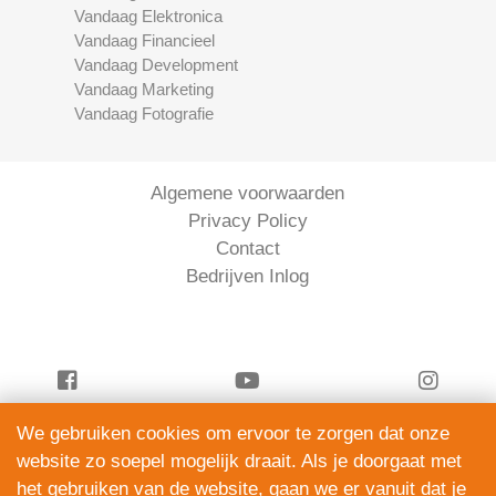
Vandaag Elektronica
Vandaag Financieel
Vandaag Development
Vandaag Marketing
Vandaag Fotografie
Algemene voorwaarden
Privacy Policy
Contact
Bedrijven Inlog
We gebruiken cookies om ervoor te zorgen dat onze
Vandaag Financieel is onderdeel van
website zo soepel mogelijk draait. Als je doorgaat met
ServiceRight B.V. | KVK 90914872
het gebruiken van de website, gaan we er vanuit dat je