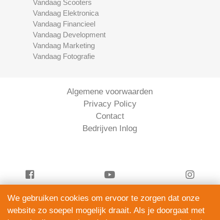
Vandaag Scooters
Vandaag Elektronica
Vandaag Financieel
Vandaag Development
Vandaag Marketing
Vandaag Fotografie
Algemene voorwaarden
Privacy Policy
Contact
Bedrijven Inlog
We gebruiken cookies om ervoor te zorgen dat onze
Vandaag Financieel is onderdeel van
website zo soepel mogelijk draait. Als je doorgaat met
ServiceRight B.V. | KVK 90914872