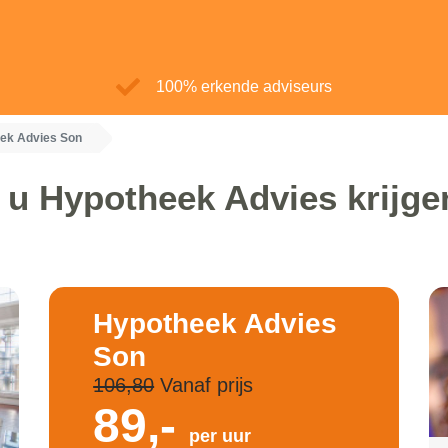
100% erkende adviseurs
ek Advies Son
 u Hypotheek Advies krijge
Hypotheek Advies
Son
106,80
Vanaf prijs
89,-
per uur