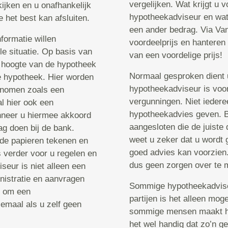
vergelijken. Wat krijgt u 
ijken en u onafhankelijk
hypotheekadviseur en wat
het best kan afsluiten.
een ander bedrag. Via Van
formatie willen
voordeelprijs en hanteren 
le situatie. Op basis van
van een voordelige prijs!
 hoogte van de hypotheek
Normaal gesproken dient u
e hypotheek. Hier worden
hypotheekadviseur is voor
genomen zoals een
vergunningen. Niet ieder
l hier ook een
hypotheekadvies geven. Bi
nneer u hiermee akkoord
aangesloten die de juiste
g doen bij de bank.
weet u zeker dat u wordt g
 de papieren tekenen en
goed advies kan voorzien.
 verder voor u regelen en
dus geen zorgen over te 
eur is niet alleen een
nistratie en aanvragen
Sommige hypotheekadviseu
jn om een
partijen is het alleen mog
emaal als u zelf geen
sommige mensen maakt het 
het wel handig dat zo’n g