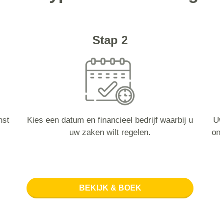
Stap 2
nst
Kies een datum en financieel bedrijf waarbij u
U
uw zaken wilt regelen.
on
BEKIJK & BOEK