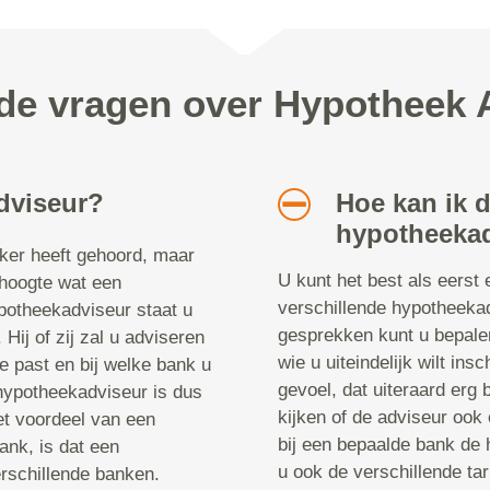
lde vragen over Hypotheek 
dviseur?
Hoe kan ik 
hypotheekad
aker heeft gehoord, maar
U kunt het best als eerst 
 hoogte wat een
verschillende hypotheeka
potheekadviseur staat u
gesprekken kunt u bepalen
 Hij of zij zal u adviseren
wie u uiteindelijk wilt in
ie past en bij welke bank u
gevoel, dat uiteraard erg b
 hypotheekadviseur is dus
kijken of de adviseur ook 
t voordeel van een
bij een bepaalde bank de h
ank, is dat een
u ook de verschillende t
rschillende banken.