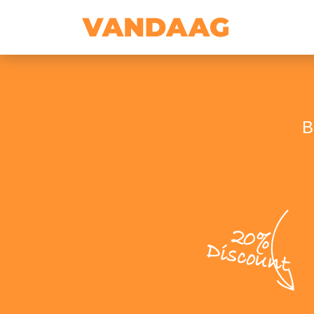
B
20%
Discount