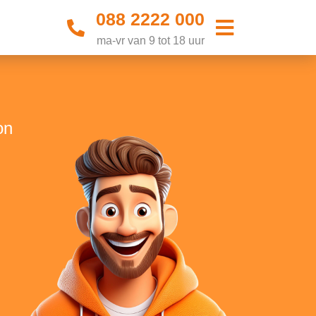
088 2222 000
ma-vr van 9 tot 18 uur
on