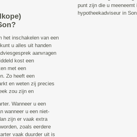
punt zijn die u meeneemt
hypotheekadviseur in Son
dkope)
 Son?
om het inschakelen van een
unt u alles uit handen
 adviesgesprek aanvragen
iddeld kost een
ken met een
n. Zo heeft een
rkt en weten zij precies
eek zou zijn en
tarter. Wanneer u een
dan wanneer u een niet-
dan zijn er vaak extra
worden, zoals eerdere
arter vaak duurder uit is