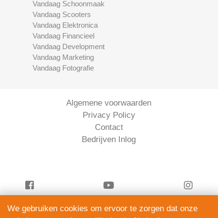
Vandaag Schoonmaak
Vandaag Scooters
Vandaag Elektronica
Vandaag Financieel
Vandaag Development
Vandaag Marketing
Vandaag Fotografie
Algemene voorwaarden
Privacy Policy
Contact
Bedrijven Inlog
We gebruiken cookies om ervoor te zorgen dat onze
Vandaag Financieel is onderdeel van