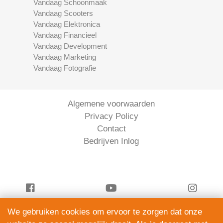
Vandaag Schoonmaak
Vandaag Scooters
Vandaag Elektronica
Vandaag Financieel
Vandaag Development
Vandaag Marketing
Vandaag Fotografie
Algemene voorwaarden
Privacy Policy
Contact
Bedrijven Inlog
We gebruiken cookies om ervoor te zorgen dat onze
Vandaag Financieel is onderdeel van