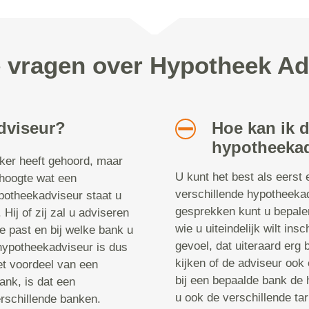
e vragen over Hypotheek A
dviseur?
Hoe kan ik 
hypotheekad
aker heeft gehoord, maar
U kunt het best als eerst 
 hoogte wat een
verschillende hypotheeka
potheekadviseur staat u
gesprekken kunt u bepalen
 Hij of zij zal u adviseren
wie u uiteindelijk wilt in
ie past en bij welke bank u
gevoel, dat uiteraard erg b
 hypotheekadviseur is dus
kijken of de adviseur ook 
t voordeel van een
bij een bepaalde bank de h
ank, is dat een
u ook de verschillende t
rschillende banken.