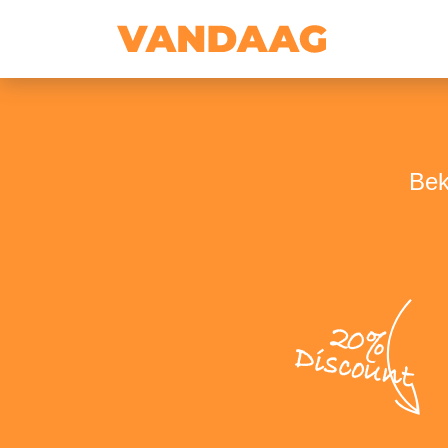
Bek
20%
Discount