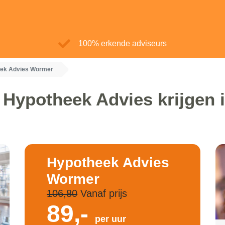
100% erkende adviseurs
ek Advies Wormer
 Hypotheek Advies krijgen
Hypotheek Advies
Wormer
106,80
Vanaf prijs
89,-
per uur