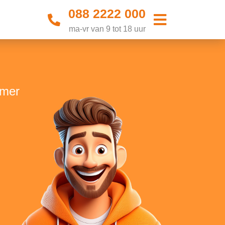
088 2222 000
ma-vr van 9 tot 18 uur
rmer