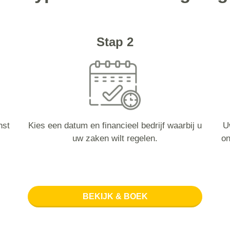
Stap 2
nst
Kies een datum en financieel bedrijf waarbij u
U
uw zaken wilt regelen.
on
BEKIJK & BOEK