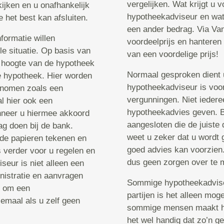
vergelijken. Wat krijgt u 
ijken en u onafhankelijk
hypotheekadviseur en wat
het best kan afsluiten.
een ander bedrag. Via Van
formatie willen
voordeelprijs en hanteren 
le situatie. Op basis van
van een voordelige prijs!
 hoogte van de hypotheek
Normaal gesproken dient u
e hypotheek. Hier worden
hypotheekadviseur is voor
genomen zoals een
vergunningen. Niet ieder
l hier ook een
hypotheekadvies geven. Bi
nneer u hiermee akkoord
aangesloten die de juiste
g doen bij de bank.
weet u zeker dat u wordt g
 de papieren tekenen en
goed advies kan voorzien.
 verder voor u regelen en
dus geen zorgen over te 
eur is niet alleen een
nistratie en aanvragen
Sommige hypotheekadviseu
jn om een
partijen is het alleen mo
emaal als u zelf geen
sommige mensen maakt het 
het wel handig dat zo’n g