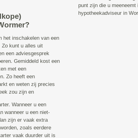
punt zijn die u meeneemt
hypotheekadviseur in Wo
dkope)
 Wormer?
om het inschakelen van een
Zo kunt u alles uit
een een adviesgesprek
voeren. Gemiddeld kost een
ken met een
n. Zo heeft een
rkt en weten zij precies
eek zou zijn en
tarter. Wanneer u een
dan wanneer u een niet-
dan zijn er vaak extra
worden, zoals eerdere
arter vaak duurder uit is