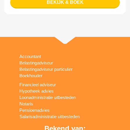
BEKIJK & BOEK
Accountant
Belastingadviseur
Belastingadviseur particulier
Boekhouder
Financieel adviseur
Hypotheek advies
Loonadministratie uitbesteden
Notaris
Pensioenadvies
Salarisadministratie uitbesteden
Bekend van: