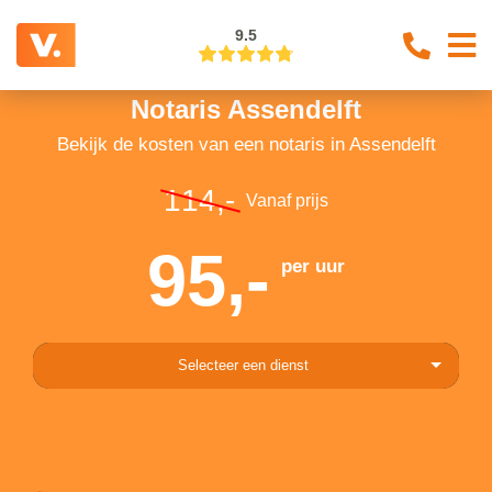
9.5
Notaris Assendelft
Bekijk de kosten van een notaris in Assendelft
114,-
Vanaf prijs
95,-
per uur
Selecteer een dienst