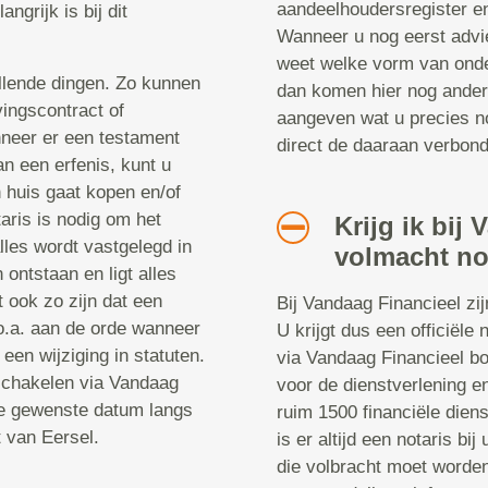
aandeelhoudersregister en 
ngrijk is bij dit
Wanneer u nog eerst advie
weet welke vorm van onder
illende dingen. Zo kunnen
dan komen hier nog andere
vingscontract of
aangeven wat u precies no
neer er een testament
direct de daaraan verbond
n een erfenis, kunt u
n huis gaat kopen en/of
aris is nodig om het
Krijg ik bij
lles wordt vastgelegd in
volmacht no
ontstaan en ligt alles
t ook zo zijn dat een
Bij Vandaag Financieel zi
s o.a. aan de orde wanneer
U krijgt dus een officiël
 een wijziging in statuten.
via Vandaag Financieel b
nschakelen via Vandaag
voor de dienstverlening en
de gewenste datum langs
ruim 1500 financiële diens
t van Eersel.
is er altijd een notaris bi
die volbracht moet worden