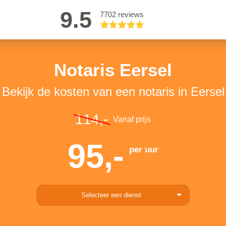
9.5
7702 reviews
Notaris Eersel
Bekijk de kosten van een notaris in Eersel
114,-
Vanaf prijs
95,-
per uur
Selecteer een dienst