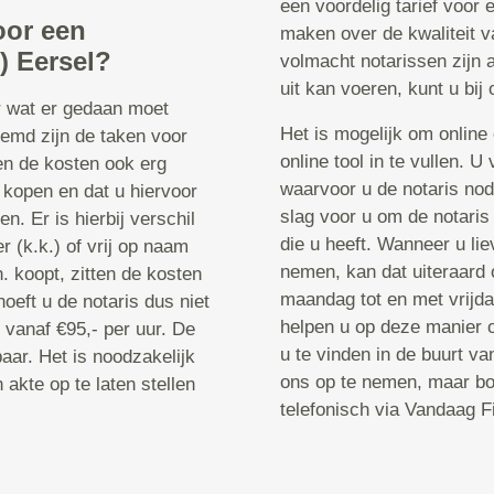
een voordelig tarief voor 
oor een
maken over de kwaliteit v
) Eersel?
volmacht notarissen zijn 
uit kan voeren, kunt u bij 
r wat er gedaan moet
Het is mogelijk om online 
oemd zijn de taken voor
online tool in te vullen. U
en de kosten ook erg
waarvoor u de notaris nod
t kopen en dat u hiervoor
slag voor u om de notaris
n. Er is hierbij verschil
die u heeft. Wanneer u lie
 (k.k.) of vrij op naam
nemen, kan dat uiteraard 
n. koopt, zitten de kosten
maandag tot en met vrijda
oeft u de notaris dus niet
helpen u op deze manier o
n vanaf €95,- per uur. De
u te vinden in de buurt va
baar. Het is noodzakelijk
ons op te nemen, maar boe
 akte op te laten stellen
telefonisch via Vandaag F