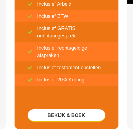
Inclusief Arbeid
Inclusief BTW
Inclusief GRATIS
oriëntatiegesprek
Inclusief rechtsgeldige
afspraken
Inclusief testament opstellen
Inclusief 20% Korting
BEKIJK & BOEK