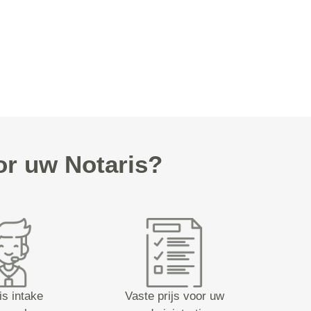
or uw Notaris?
is intake
Vaste prijs voor uw