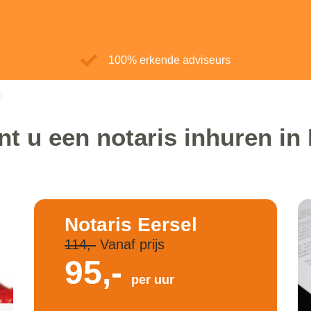
100% erkende adviseurs
t u een notaris inhuren in
Notaris Eersel
114,-
Vanaf prijs
95,-
per uur