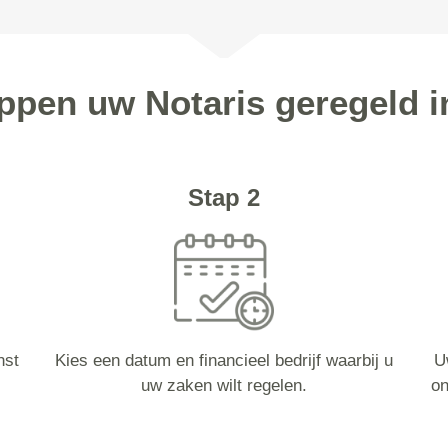
appen uw Notaris geregeld i
Stap 2
nst
Kies een datum en financieel bedrijf waarbij u
U
uw zaken wilt regelen.
on