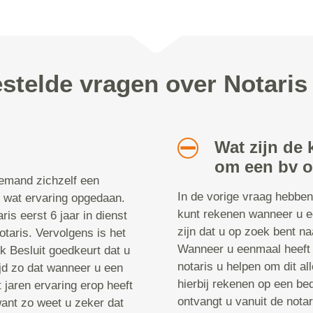
stelde vragen over Notaris
Wat zijn de 
om een bv o
iemand zichzelf een
In de vorige vraag hebbe
el wat ervaring opgedaan.
kunt rekenen wanneer u ee
is eerst 6 jaar in dienst
zijn dat u op zoek bent na
notaris. Vervolgens is het
Wanneer u eenmaal heeft 
jk Besluit goedkeurt dat u
notaris u helpen om dit all
ijd zo dat wanneer u een
hierbij rekenen op een bed
 jaren ervaring erop heeft
ontvangt u vanuit de notar
, want zo weet u zeker dat