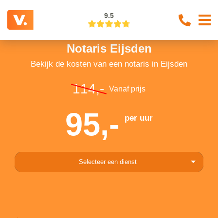
9.5
Notaris Eijsden
Bekijk de kosten van een notaris in Eijsden
114,-
Vanaf prijs
95,-
per uur
Selecteer een dienst