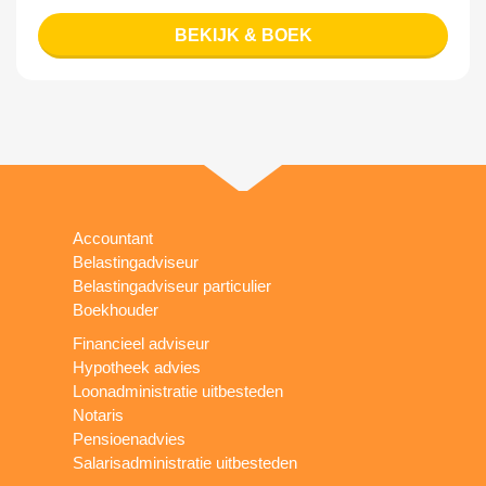
BEKIJK & BOEK
Accountant
Belastingadviseur
Belastingadviseur particulier
Boekhouder
Financieel adviseur
Hypotheek advies
Loonadministratie uitbesteden
Notaris
Pensioenadvies
Salarisadministratie uitbesteden