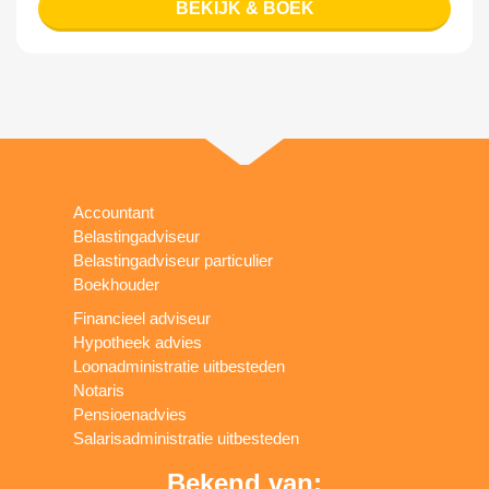
BEKIJK & BOEK
Accountant
Belastingadviseur
Belastingadviseur particulier
Boekhouder
Financieel adviseur
Hypotheek advies
Loonadministratie uitbesteden
Notaris
Pensioenadvies
Salarisadministratie uitbesteden
Bekend van: