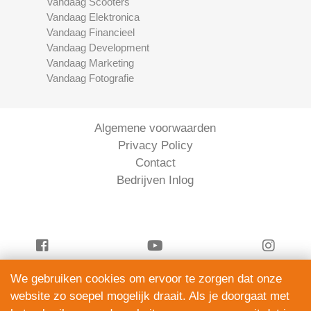
Vandaag Scooters
Vandaag Elektronica
Vandaag Financieel
Vandaag Development
Vandaag Marketing
Vandaag Fotografie
Algemene voorwaarden
Privacy Policy
Contact
Bedrijven Inlog
We gebruiken cookies om ervoor te zorgen dat onze
Vandaag Financieel is onderdeel van
website zo soepel mogelijk draait. Als je doorgaat met
ServiceRight B.V. | KVK 90914872