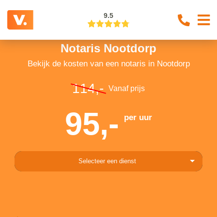
9.5
Notaris Nootdorp
Bekijk de kosten van een notaris in Nootdorp
114,-
Vanaf prijs
95,-
per uur
Selecteer een dienst