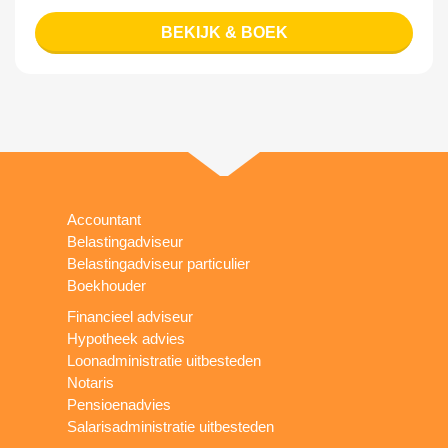
BEKIJK & BOEK
Accountant
Belastingadviseur
Belastingadviseur particulier
Boekhouder
Financieel adviseur
Hypotheek advies
Loonadministratie uitbesteden
Notaris
Pensioenadvies
Salarisadministratie uitbesteden