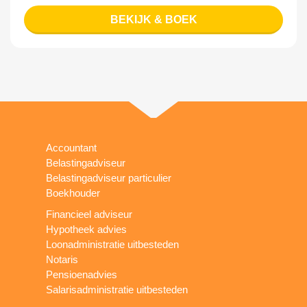
BEKIJK & BOEK
Accountant
Belastingadviseur
Belastingadviseur particulier
Boekhouder
Financieel adviseur
Hypotheek advies
Loonadministratie uitbesteden
Notaris
Pensioenadvies
Salarisadministratie uitbesteden