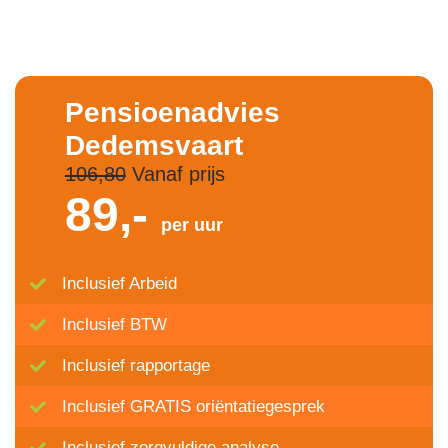
Pensioenadvies
Dedemsvaart
106,80
Vanaf prijs
89,-
per uur
Inclusief Arbeid
Inclusief BTW
Inclusief rapportage
Inclusief GRATIS oriëntatiegesprek
Inclusief zorgvuldige analyse