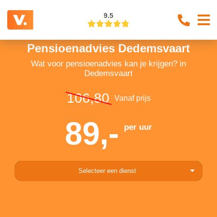
9.5
Pensioenadvies Dedemsvaart
Wat voor pensioenadvies kan je krijgen? in
Dedemsvaart
106,80
Vanaf prijs
89,-
per uur
Selecteer een dienst