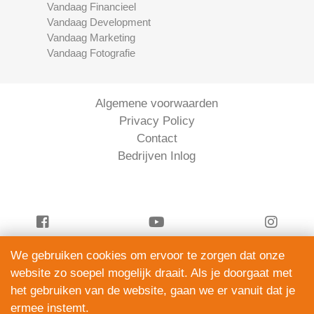
Vandaag Financieel
Vandaag Development
Vandaag Marketing
Vandaag Fotografie
Algemene voorwaarden
Privacy Policy
Contact
Bedrijven Inlog
We gebruiken cookies om ervoor te zorgen dat onze
Vandaag Financieel is onderdeel van
website zo soepel mogelijk draait. Als je doorgaat met
ServiceRight B.V. | KVK 90914872
het gebruiken van de website, gaan we er vanuit dat je
© 2012 – 2026
ermee instemt.