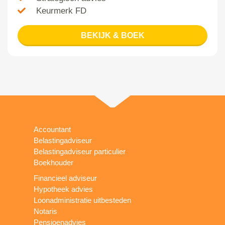
Keurmerk FD
BEKIJK & BOEK
Accountant
Belastingadviseur
Belastingadviseur particulier
Boekhouder
Financieel adviseur
Hypotheek advies
Loonadministratie uitbesteden
Notaris
Pensioenadvies