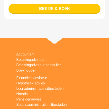
BEKIJK & BOEK
Accountant
Belastingadviseur
Belastingadviseur particulier
Boekhouder
Financieel adviseur
Hypotheek advies
Loonadministratie uitbesteden
Notaris
Pensioenadvies
Salarisadministratie uitbesteden