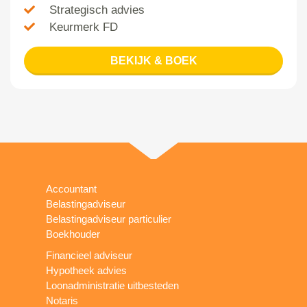
Strategisch advies
Keurmerk FD
BEKIJK & BOEK
Accountant
Belastingadviseur
Belastingadviseur particulier
Boekhouder
Financieel adviseur
Hypotheek advies
Loonadministratie uitbesteden
Notaris