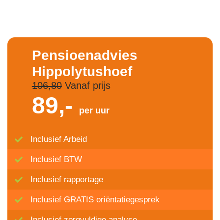
Pensioenadvies
Hippolytushoef
106,80
Vanaf prijs
89,-
per uur
Inclusief Arbeid
Inclusief BTW
Inclusief rapportage
Inclusief GRATIS oriëntatiegesprek
Inclusief zorgvuldige analyse