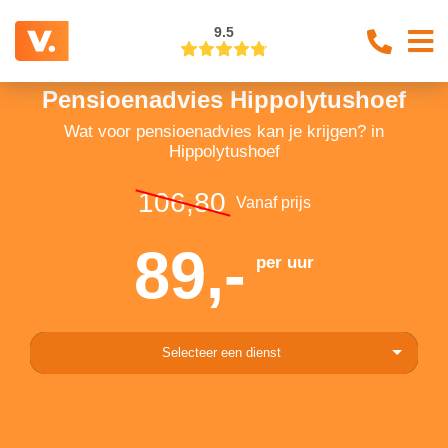
9.5
Pensioenadvies Hippolytushoef
Wat voor pensioenadvies kan je krijgen? in
Hippolytushoef
106,80
Vanaf prijs
89,-
per uur
Selecteer een dienst