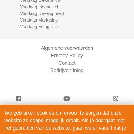
Vandaag Elektronica
Vandaag Financieel
Vandaag Development
Vandaag Marketing
Vandaag Fotografie
Algemene voorwaarden
Privacy Policy
Contact
Bedrijven Inlog
We gebruiken cookies om ervoor te zorgen dat onze
Vandaag Financieel is onderdeel van
website zo soepel mogelijk draait. Als je doorgaat met
ServiceRight B.V. | KVK 90914872
het gebruiken van de website, gaan we er vanuit dat je
© 2012 – 2026