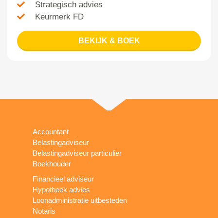
Strategisch advies
Keurmerk FD
BEKIJK & BOEK
Accountant
Belastingadviseur
Belastingadviseur particulier
Boekhouder
Financieel adviseur
Hypotheek advies
Loonadministratie uitbesteden
Notaris